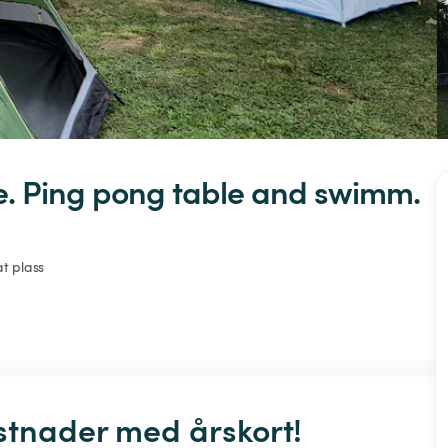
e.
Ping
pong
table
and
swimm.
at plass
stnader med årskort! 