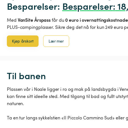
Besparelser: 
Besparelser
:
 18
VanSite Årspass
0 euro i overnattingskostnade
Med
får du
PLUS-campingplasser. Sikre deg det nå for kun 249 euro pe
Kjøp årskort
Lær mer
Til banen
Plassen vår i Noale ligger i ro og mak på landsbygda i Ven
kan finne sitt ideelle sted. Med tilgang til bad og fullt ut
naturen.
Ta en tur langs sykkelstien «Il Piccolo Cammino Sud» eller g