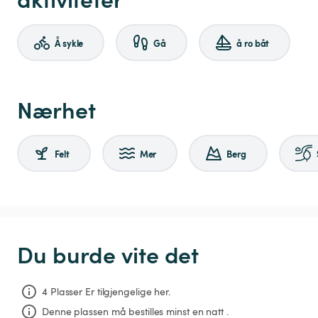
Å sykle
Gå
å ro båt
Nærhet
Felt
Mer
Berg
Du burde vite det
4 Plasser Er tilgjengelige her.
Denne plassen må bestilles minst en natt .