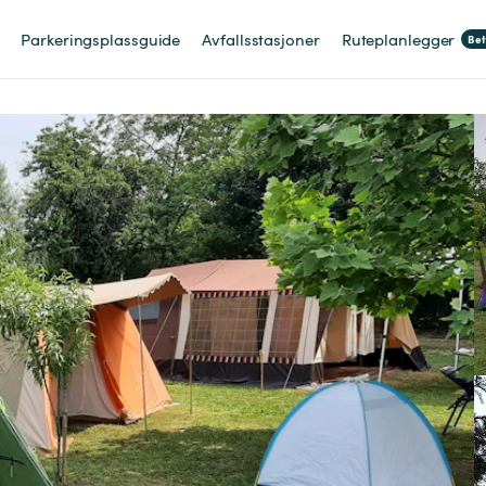
Parkeringsplassguide
Avfallsstasjoner
Ruteplanlegger
Be