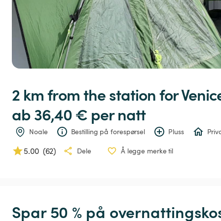
2
km
from
the
station
for
Venic
ab 36,40 € 
per natt
Noale
Bestilling på forespørsel
Pluss
Priv
5.00
(
62
)
Dele
Å legge merke til
Spar 50 % på overnattingsko