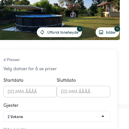
1
11
Utforsk tonehøyde
bilder
4 Plasser
Velg datoer for å se priser
Startdato
Sluttdato
DD
.
MM
.
ÅÅÅÅ
DD
.
MM
.
ÅÅÅÅ
Gjester