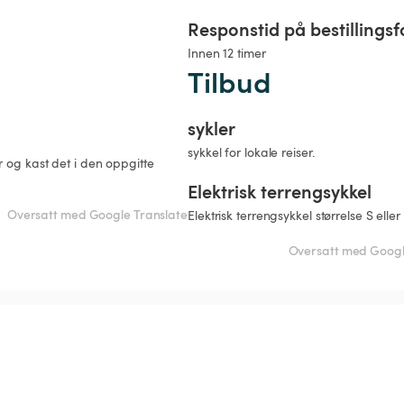
Responstid på bestillingsf
Innen 12 timer
Tilbud
sykler
sykkel for lokale reiser.
 og kast det i den oppgitte 
Elektrisk terrengsykkel
Oversatt med Google Translate
Elektrisk terrengsykkel størrelse S eller
Oversatt med Googl