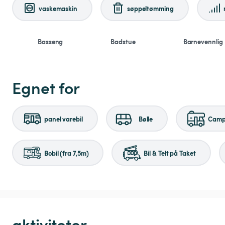
vaskemaskin
søppeltømming
Basseng
Badstue
Barnevennlig
Egnet for
panel varebil
Bølle
Campi
Bobil (fra 7,5m)
Bil & Telt på Taket
aktiviteter