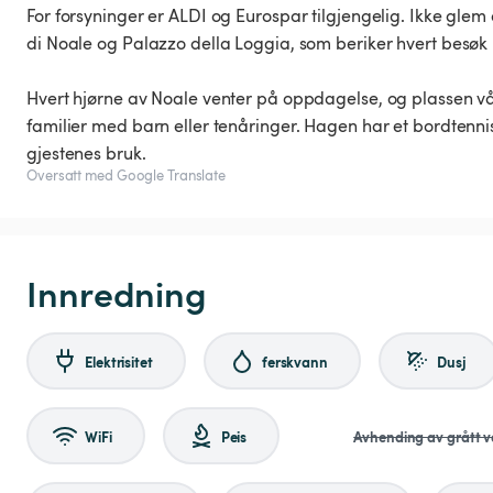
For forsyninger er ALDI og Eurospar tilgjengelig. Ikke gle
di Noale og Palazzo della Loggia, som beriker hvert besøk m
Hvert hjørne av Noale venter på oppdagelse, og plassen vår
familier med barn eller tenåringer. Hagen har et bordten
gjestenes bruk.
Oversatt med Google Translate
Innredning
Elektrisitet
ferskvann
Dusj
WiFi
Peis
Avhending av grått 