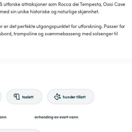
m å utforske attraksjoner som Rocca dei Tempesta, Oasi Cave
ed sin unike historiske og naturlige skjønnhet.
 er det perfekte utgangspunktet for utforskning. Passer for
nisbord, trampoline og svømmebasseng med solsenger til
toalett
hunder tillatt
vann
avhending av svart vann