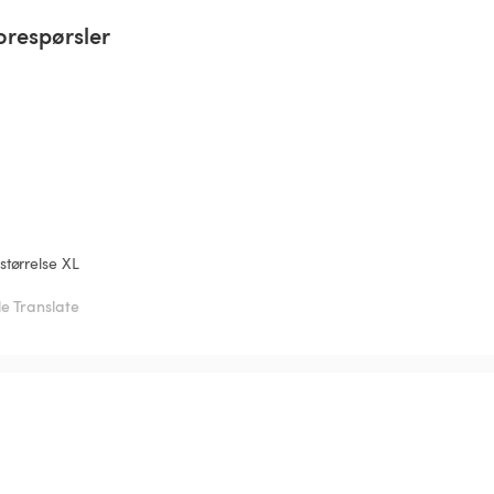
orespørsler
 størrelse XL
e Translate