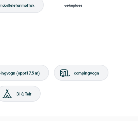
mobiltelefonmottak
Lekeplass
ngvogn (opptil 7,5 m)
campingvogn
Bil & Telt