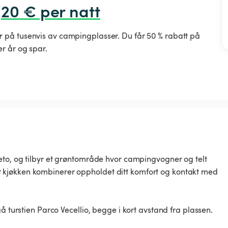
,20 € per natt
r
på tusenvis av campingplasser. Du får 50 % rabatt på
r år og spar.
eto, og tilbyr et grøntområde hvor campingvogner og telt
styrt kjøkken kombinerer oppholdet ditt komfort og kontakt med
å turstien Parco Vecellio, begge i kort avstand fra plassen.