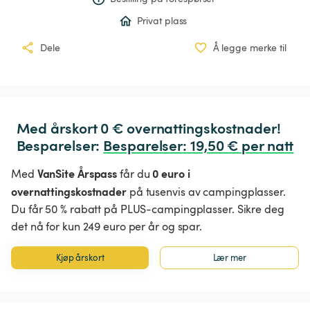
Privat plass
Dele
Å legge merke til
Med årskort 0 € overnattingskostnader!

Besparelser: 
Besparelser
:
 19,50 € per natt
VanSite Årspass
0 euro i
Med
får du
overnattingskostnader
på tusenvis av campingplasser.
Du får 50 % rabatt på PLUS-campingplasser. Sikre deg
det nå for kun 249 euro per år og spar.
Kjøp årskort
Lær mer