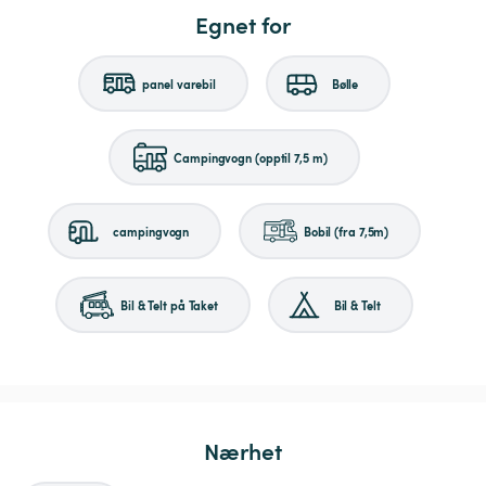
Egnet for
panel varebil
Bølle
Campingvogn (opptil 7,5 m)
campingvogn
Bobil (fra 7,5m)
Bil & Telt på Taket
Bil & Telt
Nærhet