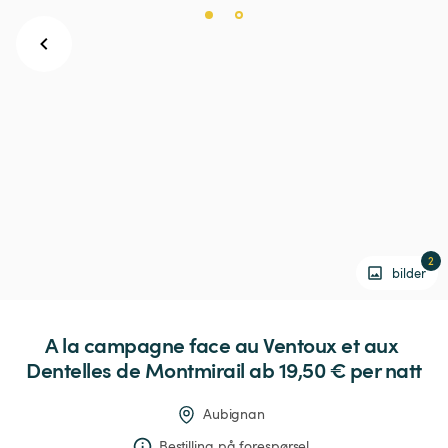
2
bilder
A
la
campagne
face
au
Ventoux
et
aux
Dentelles
de
Montmirail
 ab 19,50 € 
per natt
Aubignan
Bestilling på forespørsel