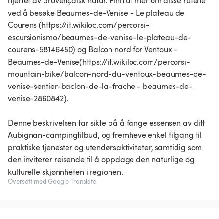
hjertet av provençalsk natur. Finn ut mer om disse rutene
ved å besøke Beaumes-de-Venise - Le plateau de
Courens (https://it.wikiloc.com/percorsi-
escursionismo/beaumes-de-venise-le-plateau-de-
courens-58146450) og Balcon nord for Ventoux -
Beaumes-de-Venise(https://it.wikiloc.com/percorsi-
mountain-bike/balcon-nord-du-ventoux-beaumes-de-
venise-sentier-baclon-de-la-frache - beaumes-de-
venise-2860842).
Denne beskrivelsen tar sikte på å fange essensen av ditt
Aubignan-campingtilbud, og fremheve enkel tilgang til
praktiske tjenester og utendørsaktiviteter, samtidig som
den inviterer reisende til å oppdage den naturlige og
kulturelle skjønnheten i regionen.
Oversatt med Google Translate