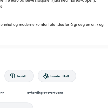
ent 6 euro på selve stasjonen (last ned Inarea-appen).
w8
skjønnhet og moderne komfort blandes for å gi deg en unik og
toalett
hunder tillatt
ann
avhending av svart vann