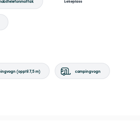
obiltelefonmottak
Lekeplass
ngvogn (opptil 7,5 m)
campingvogn