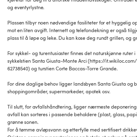
og eventyrlystne.
Plassen tilbyr noen nødvendige fasiliteter for et hyggelig 
mot en liten avgift. Internett og telefondekning er også til
plass til å løpe og leke. Du kan kose deg rundt grillen, og gra
For sykkel- og turentusiaster finnes det naturskjønne ruter 
sykkelstien Santa Giusta-Monte Arci (https://it.wikiloc.c
62738540) og turstien Corte Baccas-Torre Grande.
For dine daglige behov ligger landsbyen Santa Giusta og b
shoppingområder, supermarkeder, apotek osv.
Til slutt, for avfallshåndtering, ligger nærmeste deponerin
avfall kan sorteres i passende beholdere (plast, glass, papi
grønne sonen.
For å tømme avløpsvann og etterfylle med sertifisert drikke