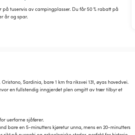
r
på tusenvis av campingplasser. Du får 50 % rabatt på
r år og spar.
 Oristano, Sardinia, bare 1 km fra riksvei 131, øyas hovedvei.
or en fullstendig inngjerdet plen omgitt av trær tilbyr et
or uerfarne sjåfører.
rand bare en 5-minutters kjøretur unna, mens en 20-minutters
 rikt på nuraghi og arkeologiske steder, perfekt for historie-