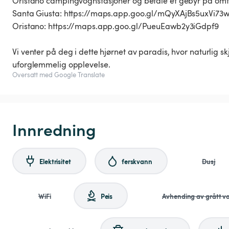
Oristano campingvognstasjoner og betale et gebyr på omtr
Santa Giusta: https://maps.app.goo.gl/mQyXAjBs5uxVi73
Oristano: https://maps.app.goo.gl/PueuEawb2y3iGdpf9
Vi venter på deg i dette hjørnet av paradis, hvor naturlig 
uforglemmelig opplevelse.
Oversatt med Google Translate
Innredning
Elektrisitet
ferskvann
Dusj
WiFi
Peis
Avhending av grått v