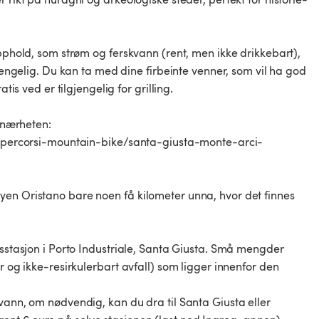
opphold, som strøm og ferskvann (rent, men ikke drikkebart),
gjengelig. Du kan ta med dine firbeinte venner, som vil ha god
tis ved er tilgjengelig for grilling.
i nærheten:
om/percorsi-mountain-bike/santa-giusta-monte-arci-
yen Oristano bare noen få kilometer unna, hvor det finnes
gsstasjon i Porto Industriale, Santa Giusta. Små mengder
r og ikke-resirkulerbart avfall) som ligger innenfor den
vann, om nødvendig, kan du dra til Santa Giusta eller