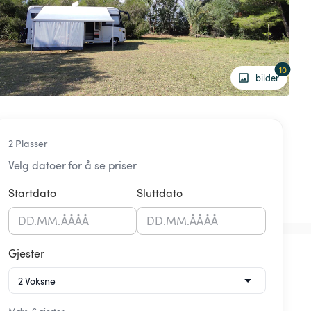
10
bilder
2 Plasser
Velg datoer for å se priser
Startdato
Sluttdato
DD
.
MM
.
ÅÅÅÅ
DD
.
MM
.
ÅÅÅÅ
Gjester