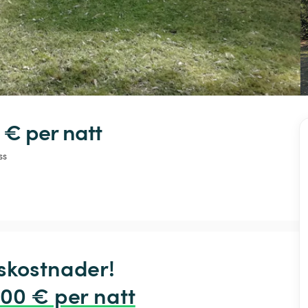
 € 
per natt
ss
skostnader!

,00 € per natt