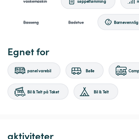
vaskemaskin
søppeltømming
m
Basseng
Badstue
Barnevennlig
Egnet for
panel varebil
Bølle
Campi
Bil & Telt på Taket
Bil & Telt
aktiviteter