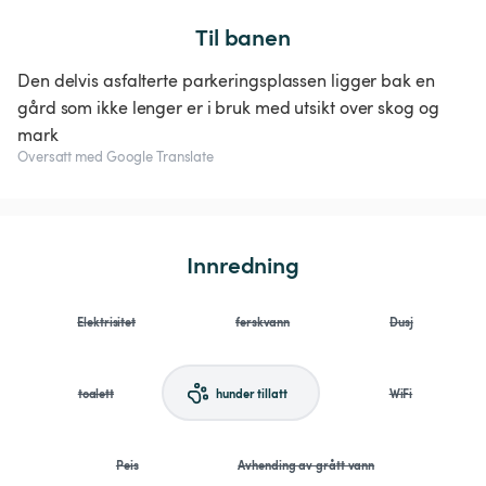
Til banen
Den delvis asfalterte parkeringsplassen ligger bak en
gård som ikke lenger er i bruk med utsikt over skog og
mark
Oversatt med Google Translate
Innredning
Elektrisitet
ferskvann
Dusj
toalett
hunder tillatt
WiFi
Peis
Avhending av grått vann