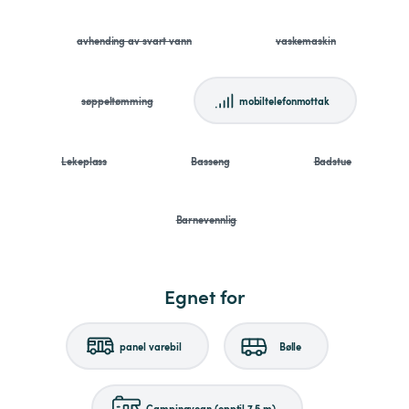
avhending av svart vann
vaskemaskin
søppeltømming
mobiltelefonmottak
Lekeplass
Basseng
Badstue
Barnevennlig
Egnet for
panel varebil
Bølle
Campingvogn (opptil 7,5 m)