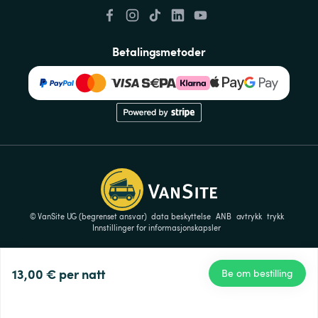
Betalingsmetoder
© VanSite UG (begrenset ansvar)
data beskyttelse
ANB
avtrykk
trykk
Innstillinger for informasjonskapsler
13,00 €
per natt
Be om bestilling