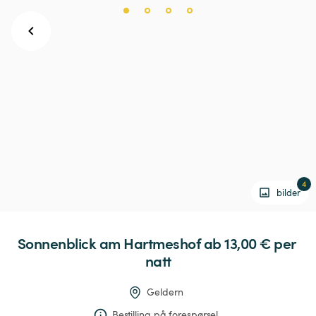
4
bilder
Sonnenblick
am
Hartmeshof
 ab 13,00 € 
per 
natt
Geldern
Bestilling på forespørsel