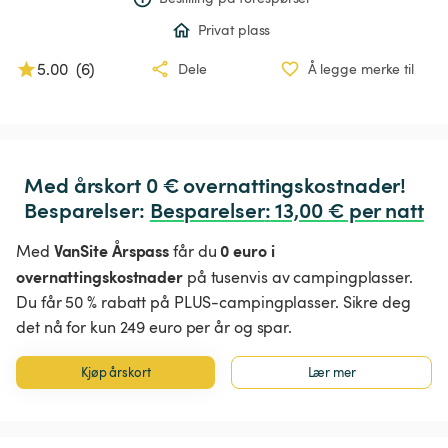
Privat plass
5.00
(
6
)
Dele
Å legge merke til
Med årskort 0 € overnattingskostnader!

Besparelser: 
Besparelser
:
 13,00 € per natt
VanSite Årspass
0 euro i
Med
får du
overnattingskostnader
på tusenvis av campingplasser.
Du får 50 % rabatt på PLUS-campingplasser. Sikre deg
det nå for kun 249 euro per år og spar.
Kjøp årskort
Lær mer