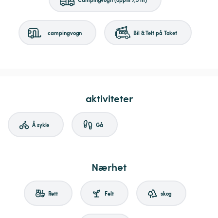
campingvogn
Bil & Telt på Taket
aktiviteter
Å sykle
Gå
Nærhet
Rett
Felt
skog