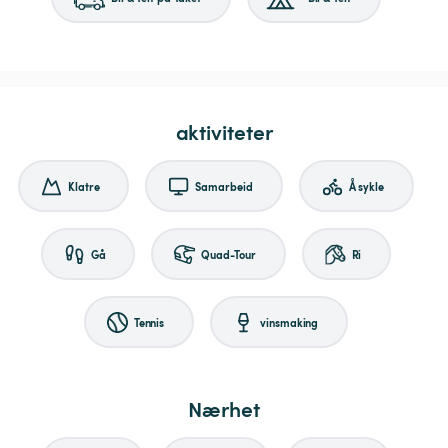
aktiviteter
Klatre
Samarbeid
Å sykle
Gå
Quad-Tour
Ri
Tennis
vinsmaking
Nærhet