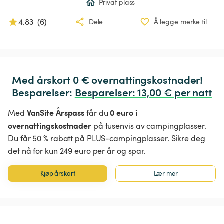
Privat plass
4.83
(
6
)
Dele
Å legge merke til
Med årskort 0 € overnattingskostnader!

Besparelser: 
Besparelser
:
 13,00 € per natt
VanSite Årspass
0 euro i
Med
får du
overnattingskostnader
på tusenvis av campingplasser.
Du får 50 % rabatt på PLUS-campingplasser. Sikre deg
det nå for kun 249 euro per år og spar.
Kjøp årskort
Lær mer