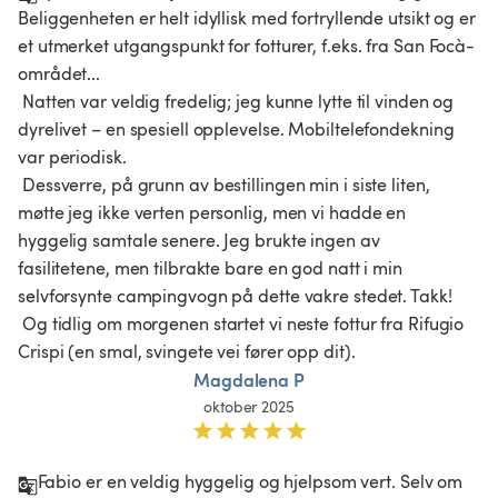
Beliggenheten er helt idyllisk med fortryllende utsikt og er 
et utmerket utgangspunkt for fotturer, f.eks. fra San Focà-
området...

 Natten var veldig fredelig; jeg kunne lytte til vinden og 
dyrelivet – en spesiell opplevelse. Mobiltelefondekning 
var periodisk.

 Dessverre, på grunn av bestillingen min i siste liten, 
møtte jeg ikke verten personlig, men vi hadde en 
hyggelig samtale senere. Jeg brukte ingen av 
fasilitetene, men tilbrakte bare en god natt i min 
selvforsynte campingvogn på dette vakre stedet. Takk!

 Og tidlig om morgenen startet vi neste fottur fra Rifugio 
Crispi (en smal, svingete vei fører opp dit).
Magdalena P
oktober 2025
Fabio er en veldig hyggelig og hjelpsom vert. Selv om 