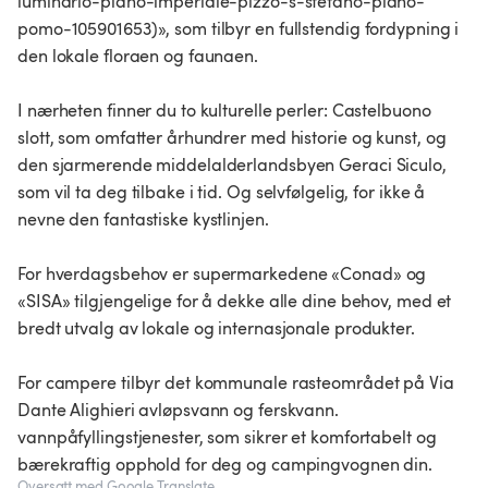
luminario-piano-imperiale-pizzo-s-stefano-piano-
pomo-105901653)», som tilbyr en fullstendig fordypning i
den lokale floraen og faunaen.
I nærheten finner du to kulturelle perler: Castelbuono
slott, som omfatter århundrer med historie og kunst, og
den sjarmerende middelalderlandsbyen Geraci Siculo,
som vil ta deg tilbake i tid. Og selvfølgelig, for ikke å
nevne den fantastiske kystlinjen.
For hverdagsbehov er supermarkedene «Conad» og
«SISA» tilgjengelige for å dekke alle dine behov, med et
bredt utvalg av lokale og internasjonale produkter.
For campere tilbyr det kommunale rasteområdet på Via
Dante Alighieri avløpsvann og ferskvann.
vannpåfyllingstjenester, som sikrer et komfortabelt og
bærekraftig opphold for deg og campingvognen din.
Oversatt med Google Translate