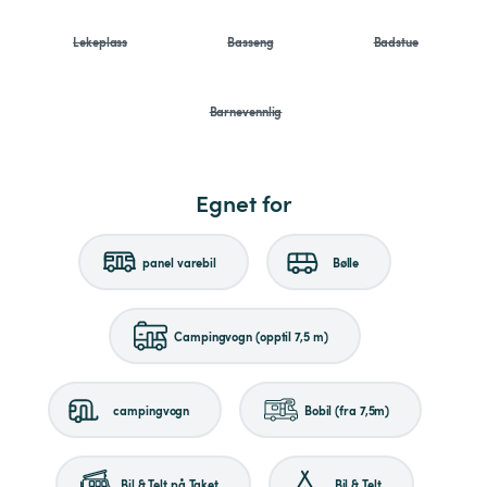
Lekeplass
Basseng
Badstue
Barnevennlig
Egnet for
panel varebil
Bølle
Campingvogn (opptil 7,5 m)
campingvogn
Bobil (fra 7,5m)
Bil & Telt på Taket
Bil & Telt