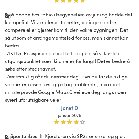
Vi bodde hos Fabio i begynnelsen av juni og hadde det 
kjempefint. Vi var alene i to netter, og ingen andre 
campere eller gjester kom til den vakre bygningen. Det 
så ut som et arrangementssted for oss, men skinnet kan 
bedra.

 VIKTIG: Posisjonen ble vist feil i appen, så vi kjørte i 
utgangspunktet noen kilometer for langt! Det er bedre å 
søke etter stedsnavnet.

 Vær forsiktig når du nærmer deg. Hvis du tar de riktige 
veiene, er reisen avslappet og problemfri, men i det 
minste prøvde Google Maps å veilede deg langs noen 
svært uforutsigbare veier. 
Janet D
januar 2026
Spontanbestilt. Kjøreturen via SR23 er enkel og grei. 