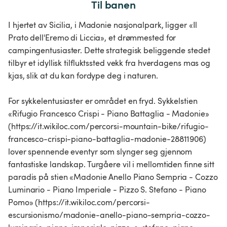
Til banen
I hjertet av Sicilia, i Madonie nasjonalpark, ligger «Il
Prato dell'Eremo di Liccia», et drømmested for
campingentusiaster. Dette strategisk beliggende stedet
tilbyr et idyllisk tilfluktssted vekk fra hverdagens mas og
kjas, slik at du kan fordype deg i naturen.
For sykkelentusiaster er området en fryd. Sykkelstien
«Rifugio Francesco Crispi - Piano Battaglia - Madonie»
(https://it.wikiloc.com/percorsi-mountain-bike/rifugio-
francesco-crispi-piano-battaglia-madonie-28811906)
lover spennende eventyr som slynger seg gjennom
fantastiske landskap. Turgåere vil i mellomtiden finne sitt
paradis på stien «Madonie Anello Piano Sempria - Cozzo
Luminario - Piano Imperiale - Pizzo S. Stefano - Piano
Pomo» (https://it.wikiloc.com/percorsi-
escursionismo/madonie-anello-piano-sempria-cozzo-