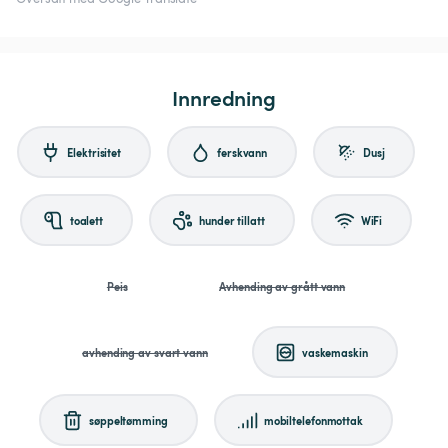
Innredning
Elektrisitet
ferskvann
Dusj
toalett
hunder tillatt
WiFi
Peis
Avhending av grått vann
avhending av svart vann
vaskemaskin
søppeltømming
mobiltelefonmottak