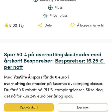
Pluss
Privat plass
5.00
(
2
)
Dele
Å legge merke til
Spar 50 % på overnattingskostnader med 
årskort! Besparelser: 
Besparelser
:
 16,25 € 
per natt
VanSite Årspass
0 euro i
Med
får du
overnattingskostnader
på tusenvis av campingplasser.
Du får 50 % rabatt på PLUS-campingplasser. Sikre deg
det nå for kun 249 euro per år og spar.
Kjøp årskort
Lær mer