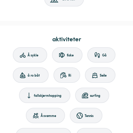
aktiviteter
Å sykle
fiske
Gå
å ro båt
Ri
Seile
fallskjermhopping
surfing
Å svømme
Tennis