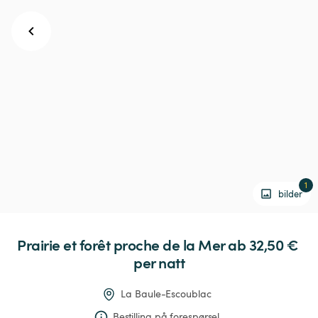
1
bilder
Prairie
et
forêt
proche
de
la
Mer
 ab 32,50 € 
per natt
La Baule-Escoublac
Bestilling på forespørsel