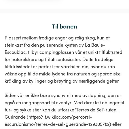
Til banen
Plassert mellom frodige enger og rolig skog, kun et
steinkast fra den pulserende kysten av La Baule-
Escoublac, tilbyr campingplassen vår et unikt tilfluktssted
for naturelskere og friluftsentusiaster. Dette fredelige
tilfluktsstedet er perfekt for varebilen din, hvor du kan
våkne opp til de milde lydene fra naturen og sporadiske
kråkling av kyllinger og brøyting av nærliggende geiter.
Siden vår er ikke bare synonymt med avslapning, den er
også en inngangsport til eventyr. Med direkte koblinger til
tur- og sykkelstier kan du utforske 'Terres de Sel'-ruten i
Guérande (https://it.wikiloc.com/percorsi-
escursionismo/terres-de-sel-guerande-129305782) eller