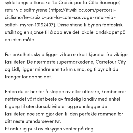
sykle langs pittoreske 'Le Croizic par la Côte Sauvage',
retur via saltmyrene (https://it.wikiloc.com/percorsi-
ciclismo/le-croizic-par-la-cote-sauvage-retur-via-
saltet- myrer-19192497). Disse stiene tilbyr en fantastisk
utsikt og en sjanse til å oppleve det lokale landskapet på
en intim måte.
For enkelhets skyld ligger vi kun en kort kjøretur fra viktige
fasiliteter. De nærmeste supermarkedene, Carrefour City
og Lidl, ligger mindre enn 15 km unna, og tilbyr alt du
trenger for oppholdet.
Enten du er her for å slappe av eller utforske, kombinerer
nettstedet vårt det beste av fredelig landliv med enkel
tilgang til utendørsaktiviteter og grunnleggende
fasiliteter, noe som gjør den til den perfekte rammen for
ditt neste utendørseventyr.
Et naturlig pust av oksygen venter på deg.