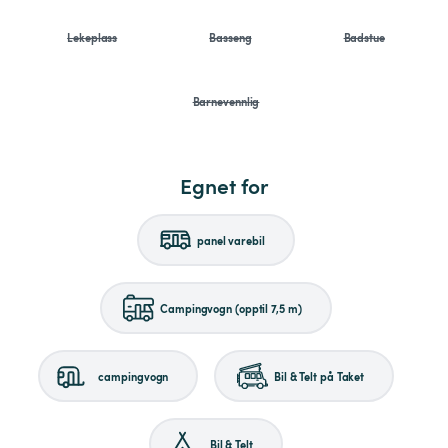
Lekeplass
Basseng
Badstue
Barnevennlig
Egnet for
panel varebil
Campingvogn (opptil 7,5 m)
campingvogn
Bil & Telt på Taket
Bil & Telt