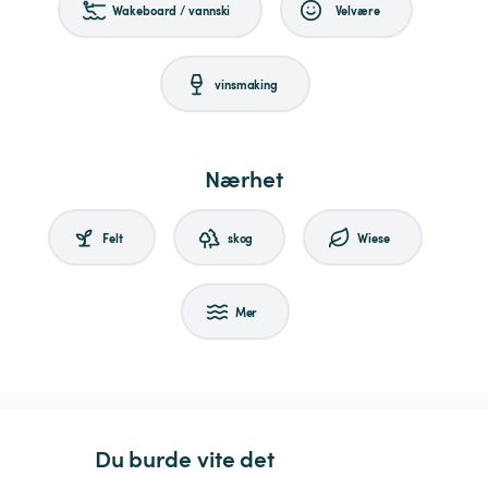
Wakeboard / vannski
Velvære
vinsmaking
Nærhet
Felt
skog
Wiese
Mer
Du burde vite det