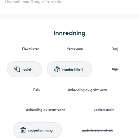
Oversatt med Google Translate
Innredning
Elektrisitet
ferskvann
Dusj
toalett
hunder tillatt
WiFi
Peis
Avhending av grått vann
avhending av svart vann
vaskemaskin
søppeltømming
mobiltelefonmottak