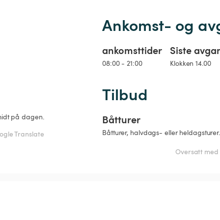
Ankomst- og av
ankomsttider
Siste avga
08:00 - 21:00
Klokken 14.00
Tilbud
 midt på dagen.
Båtturer
Båtturer, halvdags- eller heldagsturer. 
gle Translate
Oversatt med 