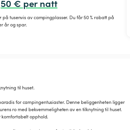
,50 € per natt
r
på tusenvis av campingplasser. Du får 50 % rabatt på
r år og spar.
knytning til huset.
ke paradis for campingentusiaster. Denne beliggenheten ligger
turens ro med bekvemmeligheten av en tilknytning til huset.
 et komfortabelt opphold.