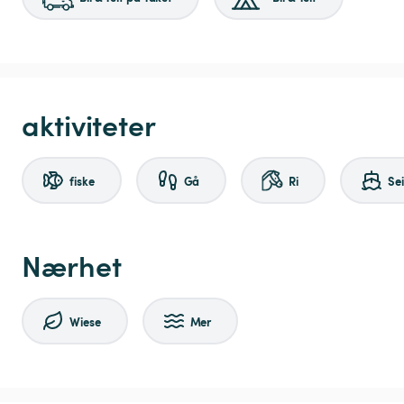
aktiviteter
fiske
Gå
Ri
Sei
Nærhet
Wiese
Mer