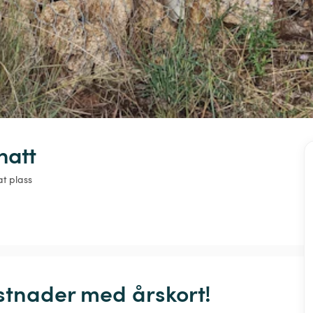
natt
at plass
stnader med årskort! 