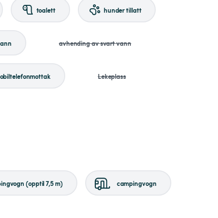
toalett
hunder tillatt
vann
avhending av svart vann
obiltelefonmottak
Lekeplass
ngvogn (opptil 7,5 m)
campingvogn