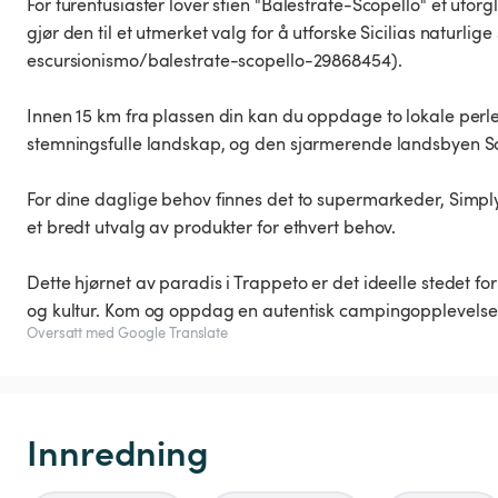
For turentusiaster lover stien "Balestrate-Scopello" et uf
gjør den til et utmerket valg for å utforske Sicilias naturlig
escursionismo/balestrate-scopello-29868454).
Innen 15 km fra plassen din kan du oppdage to lokale perler
stemningsfulle landskap, og den sjarmerende landsbyen Scop
For dine daglige behov finnes det to supermarkeder, Simpl
et bredt utvalg av produkter for ethvert behov.
Dette hjørnet av paradis i Trappeto er det ideelle stedet fo
og kultur. Kom og oppdag en autentisk campingopplevelse r
Oversatt med Google Translate
Innredning