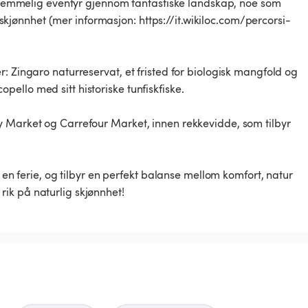
orglemmelig eventyr gjennom fantastiske landskap, noe som
e skjønnhet (mer informasjon: https://it.wikiloc.com/percorsi-
: Zingaro naturreservat, et fristed for biologisk mangfold og
ello med sitt historiske tunfiskfiske.
y Market og Carrefour Market, innen rekkevidde, som tilbyr
r en ferie, og tilbyr en perfekt balanse mellom komfort, natur
ik på naturlig skjønnhet!