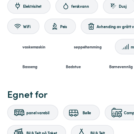
Elektrisitet
ferskvann
Dusj
WiFi
Peis
Avhending av grått 
vaskemaskin
søppeltømming
m
Basseng
Badstue
Barnevennlig
Egnet for
panel varebil
Bølle
Campi
Bil & Telt på Taket
Bil & Telt