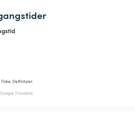
gangstider
ngstid
Fiske. Delfinturer.
Google Translate