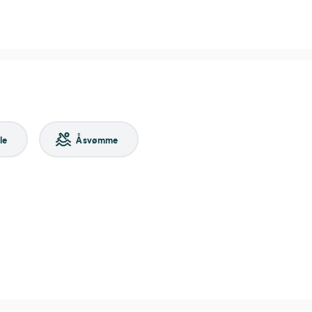
le
Å svømme