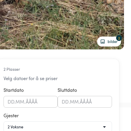
2
bilder
2 Plasser
Velg datoer for å se priser
Startdato
Sluttdato
DD
.
MM
.
ÅÅÅÅ
DD
.
MM
.
ÅÅÅÅ
Gjester