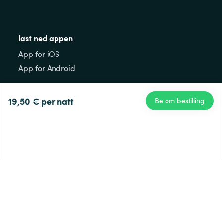
last ned appen
App for iOS
App for Android
gjester
19,50 €
per natt
Be om bestilling
Vanlige spørsmål for gjester
atferdsregler
Til kortet
å registrere
Verter
Vanlige spørsmål for verter
Bli en vert