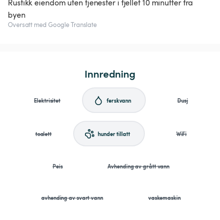
Rustikk eiendom uten tjenester i fjellet 10 minutter fra
byen
Oversatt med Google Translate
Innredning
Elektrisitet
ferskvann
Dusj
toalett
hunder tillatt
WiFi
Peis
Avhending av grått vann
avhending av svart vann
vaskemaskin