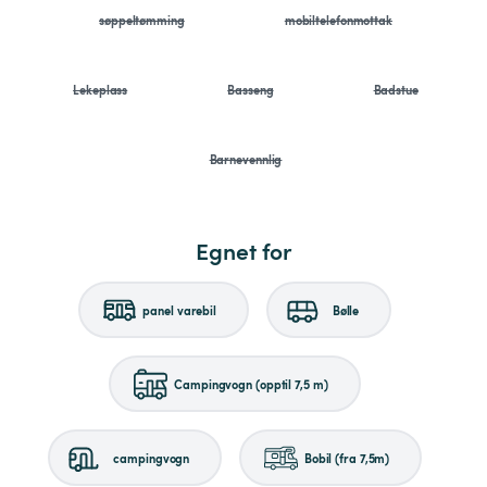
søppeltømming
mobiltelefonmottak
Lekeplass
Basseng
Badstue
Barnevennlig
Egnet for
panel varebil
Bølle
Campingvogn (opptil 7,5 m)
campingvogn
Bobil (fra 7,5m)