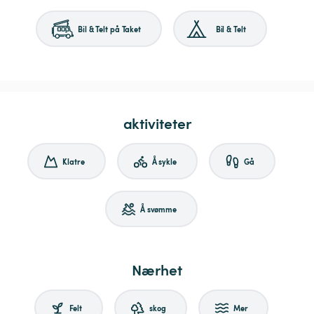
Bil & Telt på Taket
Bil & Telt
aktiviteter
Klatre
Å sykle
Gå
Å svømme
Nærhet
Felt
skog
Mer