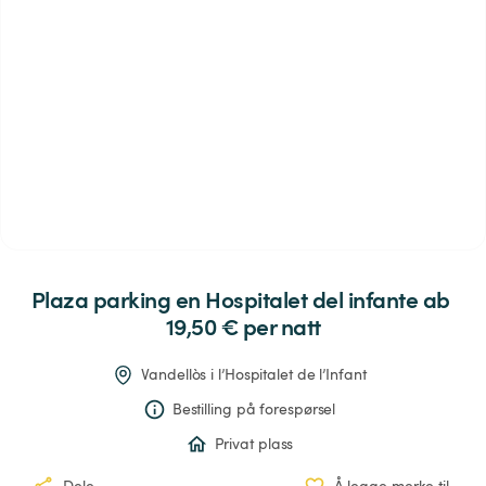
Plaza
parking
en
Hospitalet
del
infante
 ab 
19,50 € 
per natt
Vandellòs i l’Hospitalet de l’Infant
Bestilling på forespørsel
Privat plass
Dele
Å legge merke til