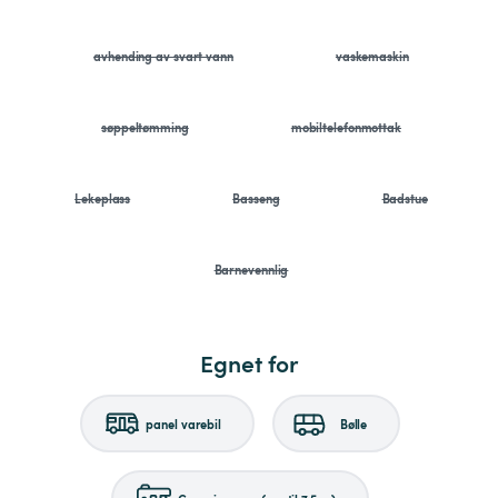
avhending av svart vann
vaskemaskin
søppeltømming
mobiltelefonmottak
Lekeplass
Basseng
Badstue
Barnevennlig
Egnet for
panel varebil
Bølle