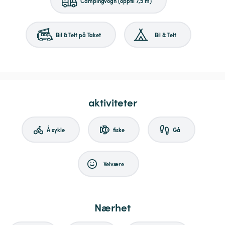
Campingvogn (opptil 7,5 m)
Bil & Telt på Taket
Bil & Telt
aktiviteter
Å sykle
fiske
Gå
Velvære
Nærhet