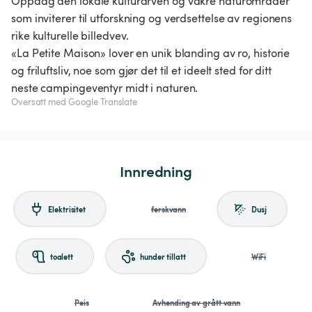
Oppdag den lokale kulturarven og vakre naturområder
som inviterer til utforskning og verdsettelse av regionens
rike kulturelle billedvev.
«La Petite Maison» lover en unik blanding av ro, historie
og friluftsliv, noe som gjør det til et ideelt sted for ditt
neste campingeventyr midt i naturen.
Oversatt med Google Translate
Innredning
Elektrisitet
ferskvann
Dusj
toalett
hunder tillatt
WiFi
Peis
Avhending av grått vann