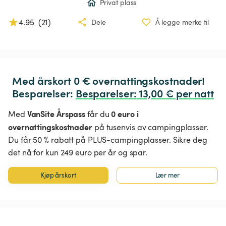
Privat plass
4.95
(
21
)
Dele
Å legge merke til
Med årskort 0 € overnattingskostnader!

Besparelser: 
Besparelser
:
 13,00 € per natt
VanSite Årspass
0 euro i
Med
får du
overnattingskostnader
på tusenvis av campingplasser.
Du får 50 % rabatt på PLUS-campingplasser. Sikre deg
det nå for kun 249 euro per år og spar.
Kjøp årskort
Lær mer