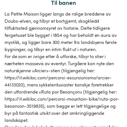
Til banen
La Petite Maison ligger langs de rolige breddene av
Doubs-elven, og tilbyr et bortgjemt, skogkledd
tilfluktssted gjennomsyret av historie. Dette tidligere
fergehuset ble bygget i 1854 og har beholdt en aura av
mystikk, og ligger bare 300 meter fra landsbyens første
bygninger, og tilbyr en intim flukt ut i naturen.
For de som er ivrige etter å utforske, tilbyr to stier i
nærheten massevis av eventyr. Turgåere kan nyte den
naturskjønne «Arcier»-stien (tilgjengelig her:
https://it.wikiloc.com/percorsi-escursionismo/arcier-
44133020), mens sykkelentusiaster kanskje foretrekker
den utfordrende «Ruta por Besançon» (tilgjengelig her:
https://it.wikiloc.com/percorsi-mountain-bike/ruta-por-
besancon-3519835), som begge er lett tilgjengelige og
byr på fantastisk utsikt over det omkringliggende
landskapet.