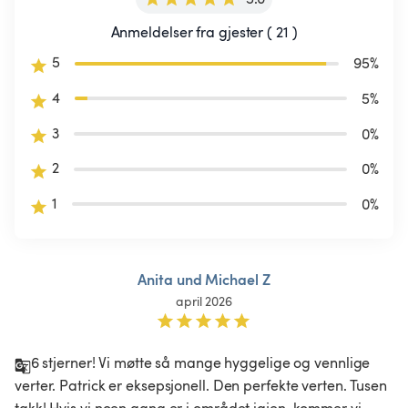
Anmeldelser fra gjester ( 21 )
5
95
%
4
5
%
3
0
%
2
0
%
1
0
%
Anita und Michael Z
april 2026
6 stjerner! Vi møtte så mange hyggelige og vennlige 
verter. Patrick er eksepsjonell. Den perfekte verten. Tusen 
takk! Hvis vi noen gang er i området igjen, kommer vi 