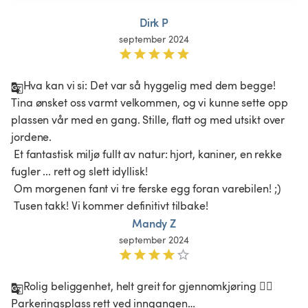
Dirk P
september 2024
Hva kan vi si: Det var så hyggelig med dem begge! 
Tina ønsket oss varmt velkommen, og vi kunne sette opp 
plassen vår med en gang. Stille, flatt og med utsikt over 
jordene.

 Et fantastisk miljø fullt av natur: hjort, kaniner, en rekke 
fugler ... rett og slett idyllisk!

 Om morgenen fant vi tre ferske egg foran varebilen! ;)

 Tusen takk! Vi kommer definitivt tilbake!
Mandy Z
september 2024
Rolig beliggenhet, helt greit for gjennomkjøring 👍🏼 
Parkeringsplass rett ved inngangen…