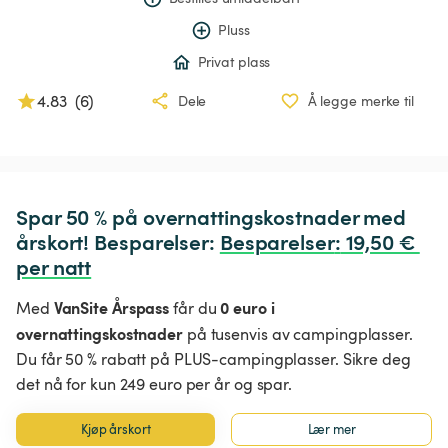
Pluss
Privat plass
4.83
(
6
)
Dele
Å legge merke til
Spar 50 % på overnattingskostnader med 
årskort! Besparelser: 
Besparelser
:
 19,50 € 
per natt
VanSite Årspass
0 euro i
Med
får du
overnattingskostnader
på tusenvis av campingplasser.
Du får 50 % rabatt på PLUS-campingplasser. Sikre deg
det nå for kun 249 euro per år og spar.
Kjøp årskort
Lær mer