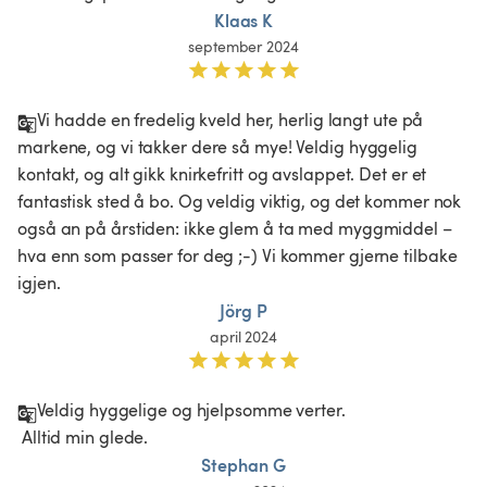
Klaas K
september 2024
Vi hadde en fredelig kveld her, herlig langt ute på 
markene, og vi takker dere så mye! Veldig hyggelig 
kontakt, og alt gikk knirkefritt og avslappet. Det er et 
fantastisk sted å bo. Og veldig viktig, og det kommer nok 
også an på årstiden: ikke glem å ta med myggmiddel – 
hva enn som passer for deg ;-) Vi kommer gjerne tilbake 
igjen.
Jörg P
april 2024
Veldig hyggelige og hjelpsomme verter.

 Alltid min glede. 
Stephan G