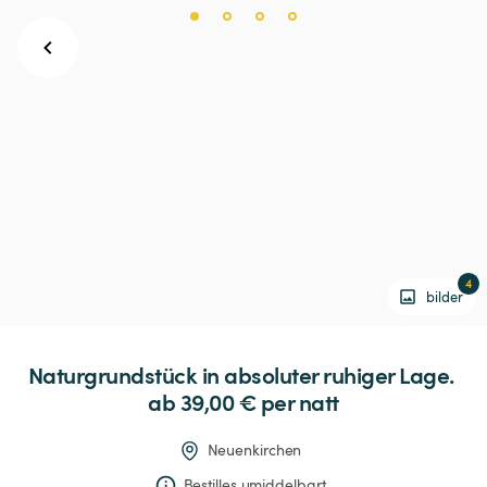
4
bilder
Naturgrundstück
in
absoluter
ruhiger
Lage.
ab 39,00 € 
per natt
Neuenkirchen
Bestilles umiddelbart