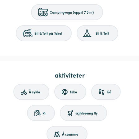
Campingvogn (opptil 7,5 m)
Bil & Telt på Taket
Bil & Telt
aktiviteter
Å sykle
fiske
Gå
Ri
sightseeing fly
Å svømme