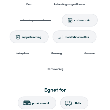
Peis
Avhending av grått vann
avhending av svart vann
vaskemaskin
søppeltømming
mobiltelefonmottak
Lekeplass
Basseng
Badstue
Barnevennlig
Egnet for
panel varebil
Bølle