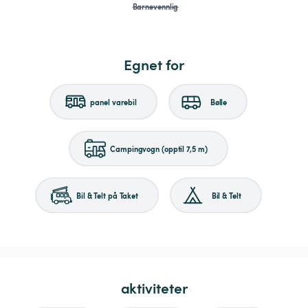
Barnevennlig
Egnet for
panel varebil
Bølle
Campingvogn (opptil 7,5 m)
Bil & Telt på Taket
Bil & Telt
aktiviteter