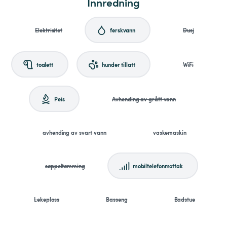
Innredning
Elektrisitet
ferskvann
Dusj
toalett
hunder tillatt
WiFi
Peis
Avhending av grått vann
avhending av svart vann
vaskemaskin
søppeltømming
mobiltelefonmottak
Lekeplass
Basseng
Badstue