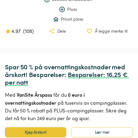
Pluss
Privat plass
4.97
(
108
)
Dele
Å legge merke til
Spar 50 % på overnattingskostnader med 
årskort! Besparelser: 
Besparelser
:
 16,25 € 
per natt
VanSite Årspass
0 euro i
Med
får du
overnattingskostnader
på tusenvis av campingplasser.
Du får 50 % rabatt på PLUS-campingplasser. Sikre deg
det nå for kun 249 euro per år og spar.
Kjøp årskort
Lær mer