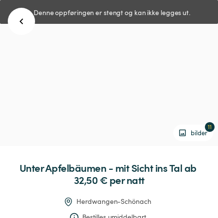
Denne oppføringen er stengt og kan ikke legges ut.
11
bilder
Unter
Apfelbäumen
-
mit
Sicht
ins
Tal
 ab 
32,50 € 
per natt
Herdwangen-Schönach
Bestilles umiddelbart