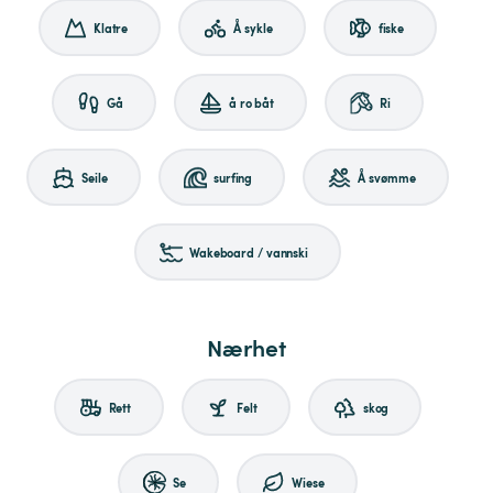
Klatre
Å sykle
fiske
Gå
å ro båt
Ri
Seile
surfing
Å svømme
Wakeboard / vannski
Nærhet
Rett
Felt
skog
Se
Wiese