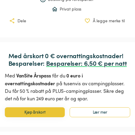
Privat plass
Dele
Å legge merke til
Med årskort 0 € overnattingskostnader!

Besparelser: 
Besparelser
:
 6,50 € per natt
VanSite Årspass
0 euro i
Med
får du
overnattingskostnader
på tusenvis av campingplasser.
Du får 50 % rabatt på PLUS-campingplasser. Sikre deg
det nå for kun 249 euro per år og spar.
Kjøp årskort
Lær mer