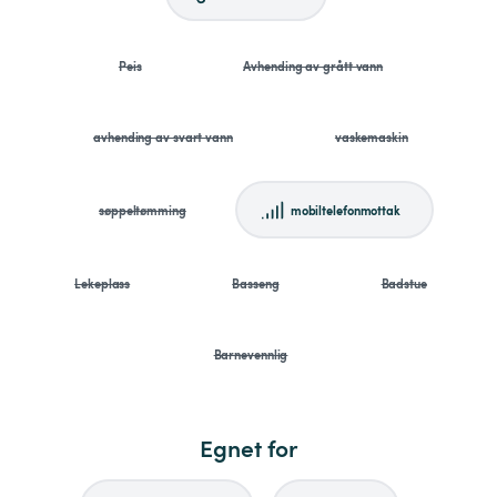
Peis
Avhending av grått vann
avhending av svart vann
vaskemaskin
søppeltømming
mobiltelefonmottak
Lekeplass
Basseng
Badstue
Barnevennlig
Egnet for