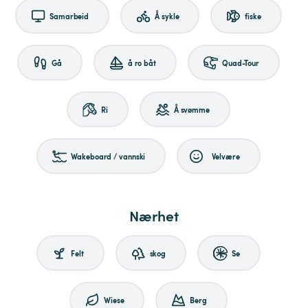
Samarbeid
Å sykle
fiske
Gå
å ro båt
Quad-Tour
Ri
Å svømme
Wakeboard / vannski
Velvære
Nærhet
Felt
skog
Se
Wiese
Berg