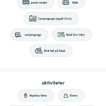
panel varebil
Bølle
Campingvogn (opptil 7,5 m)
campingvogn
Bobil (fra 7,5m)
Bil & Telt på Taket
aktiviteter
Alpakka fottur
Klatre