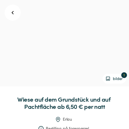
1
bilder
Wiese
auf
dem
Grundstück
und
auf
Pachtfläche
 ab 6,50 € 
per natt
Erlau
Bestilling på forespørsel