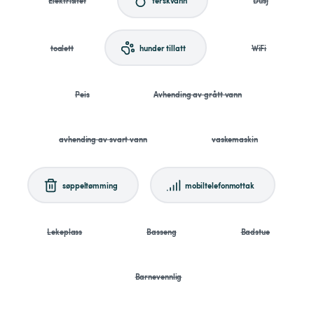
toalett
hunder tillatt
WiFi
Peis
Avhending av grått vann
avhending av svart vann
vaskemaskin
søppeltømming
mobiltelefonmottak
Lekeplass
Basseng
Badstue
Barnevennlig