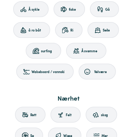
Å sykle
fiske
Gå
å ro båt
Ri
Seile
surfing
Å svømme
Wakeboard / vannski
Velvære
Nærhet
Rett
Felt
skog
Se
Wiese
Mer