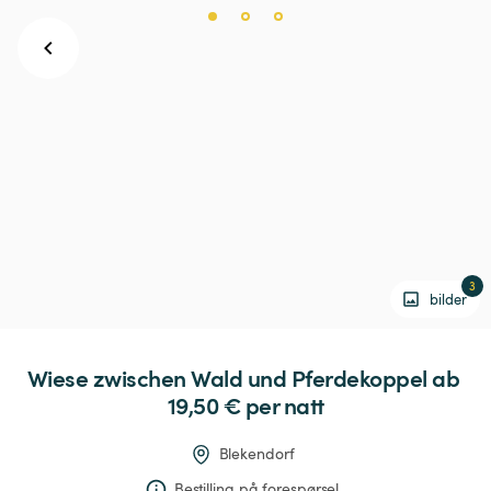
3
bilder
Wiese
zwischen
Wald
und
Pferdekoppel
 ab 
19,50 € 
per natt
Blekendorf
Bestilling på forespørsel