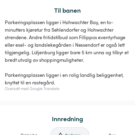
Til banen
Parkeringsplassen ligger i Hohwachter Bay, en to-
minutters kjøretur fra Sehlendorfer og Hohwachter
strendene. Andre fritidstilbud som Fillippos eventyrhage
eller esel- og landslekegården i Nessendorf er også lett
tilgjengelig. Lütjenburg ligger bare 5 km unna og tilbyr et
bredt utvalg av shoppingmuligheter.
Parkeringsplassen ligger i en rolig landlig beliggenhet,
knyttet til en rastegård.
Oversatt med Google Translate
Innredning
Elektrisitet
ferskvann
Dusj