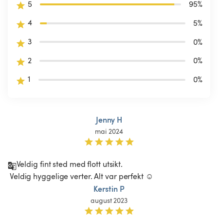
5
95
%
4
5
%
3
0
%
2
0
%
1
0
%
Jenny H
mai 2024
Veldig fint sted med flott utsikt.

 Veldig hyggelige verter. Alt var perfekt ☺️
Kerstin P
august 2023