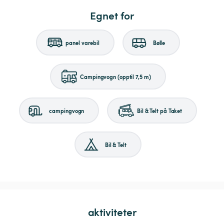
Egnet for
panel varebil
Bølle
Campingvogn (opptil 7,5 m)
campingvogn
Bil & Telt på Taket
Bil & Telt
aktiviteter