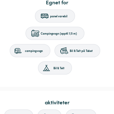
Egnet for
panel varebil
Campingvogn (opptil 7,5 m)
campingvogn
Bil & Telt på Taket
Bil & Telt
aktiviteter