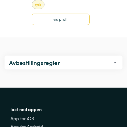
tysk
vis profil
Avbestillingsregler
last ned appen
App for iOS
App for Android