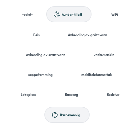
toalett
hunder tillatt
WiFi
Peis
Avhending av grått vann
avhending av svart vann
vaskemaskin
søppeltømming
mobiltelefonmottak
Lekeplass
Basseng
Badstue
Barnevennlig