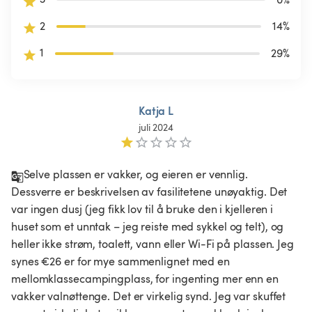
2
14
%
1
29
%
Katja L
juli 2024
Selve plassen er vakker, og eieren er vennlig. 
Dessverre er beskrivelsen av fasilitetene unøyaktig. Det 
var ingen dusj (jeg fikk lov til å bruke den i kjelleren i 
huset som et unntak – jeg reiste med sykkel og telt), og 
heller ikke strøm, toalett, vann eller Wi-Fi på plassen. Jeg 
synes €26 er for mye sammenlignet med en 
mellomklassecampingplass, for ingenting mer enn en 
vakker valnøttenge. Det er virkelig synd. Jeg var skuffet 