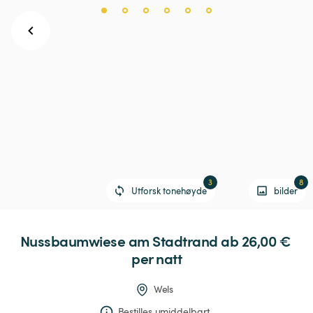
3
8
Utforsk tonehøyde
bilder
Nussbaumwiese
am
Stadtrand
 ab 26,00 € 
per natt
Wels
Bestilles umiddelbart