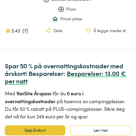
Pluss
Privat plass
3.43
(
7
)
Dele
Å legge merke til
Spar 50 % på overnattingskostnader med 
årskort! Besparelser: 
Besparelser
:
 13,00 € 
per natt
VanSite Årspass
0 euro i
Med
får du
overnattingskostnader
på tusenvis av campingplasser.
Du får 50 % rabatt på PLUS-campingplasser. Sikre deg
det nå for kun 249 euro per år og spar.
Kjøp årskort
Lær mer