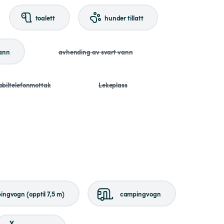
toalett
hunder tillatt
vann
avhending av svart vann
biltelefonmottak
Lekeplass
ngvogn (opptil 7,5 m)
campingvogn