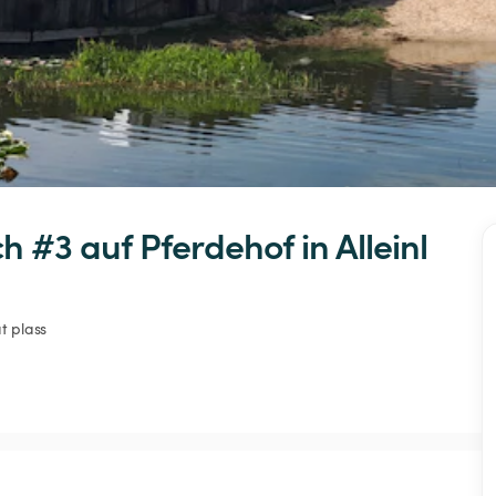
ch
#3
auf
Pferdehof
in
Alleinl
t plass