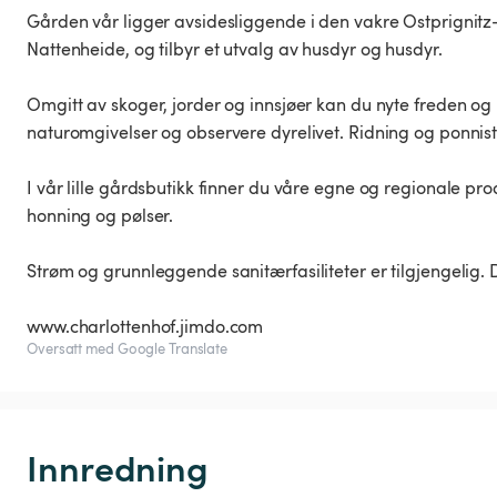
Gården vår ligger avsidesliggende i den vakre Ostprignitz-
Nattenheide, og tilbyr et utvalg av husdyr og husdyr.
Omgitt av skoger, jorder og innsjøer kan du nyte freden og 
naturomgivelser og observere dyrelivet. Ridning og ponnistel
I vår lille gårdsbutikk finner du våre egne og regionale produk
honning og pølser.
Strøm og grunnleggende sanitærfasiliteter er tilgjengelig. 
www.charlottenhof.jimdo.com
Oversatt med Google Translate
Innredning