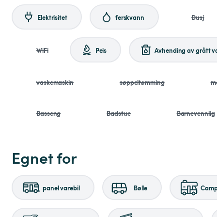
Elektrisitet
ferskvann
Dusj
WiFi
Peis
Avhending av grått 
vaskemaskin
søppeltømming
mo
Basseng
Badstue
Barnevennlig
Egnet for
panel varebil
Bølle
Campi