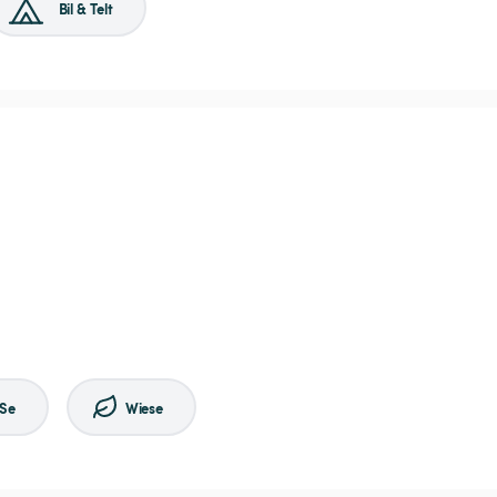
Bil & Telt
Se
Wiese