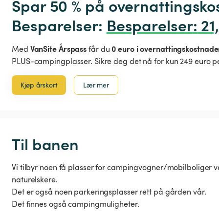
Spar 50 % på overnattingsko
Besparelser: 
Besparelser
:
 21
VanSite Årspass
0 euro i overnattingskostnade
Med
får du
PLUS-campingplasser. Sikre deg det nå for kun 249 euro pe
Kjøp årskort
Lær mer
Til banen
Vi tilbyr noen få plasser for campingvogner/mobilboliger ved
naturelskere.
Det er også noen parkeringsplasser rett på gården vår.
Det finnes også campingmuligheter.