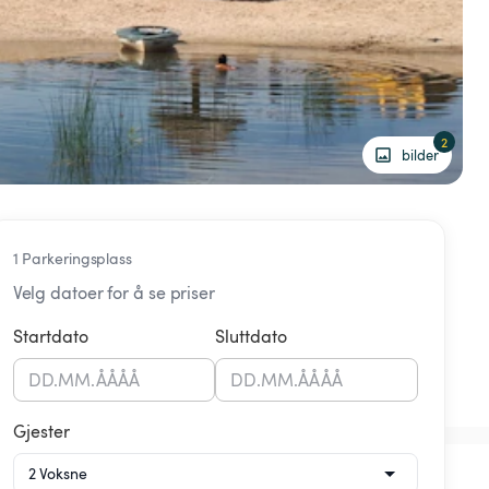
2
bilder
1 Parkeringsplass
Velg datoer for å se priser
Startdato
Sluttdato
DD
.
MM
.
ÅÅÅÅ
DD
.
MM
.
ÅÅÅÅ
Gjester