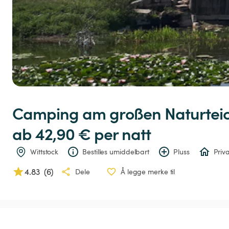
Camping
am
großen
Naturtei
ab 42,90 € 
per natt
Wittstock
Bestilles umiddelbart
Pluss
Priva
4.83
(
6
)
Dele
Å legge merke til