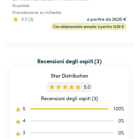
Krummin
Prenotazione su richiesta
5.0 (2)
a partire da 26,00 €
Con abbonamento annuale: a partire 13,00 €
Recensioni degli ospiti (3)
Star Distribution
5.0
Recensioni degli ospiti (3)
5
100
%
4
0
%
3
0
%