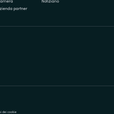
arriera
Notiziario
zienda partner
i dei cookie