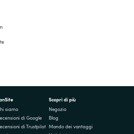
m 
te 
anSite
Scopri di più
hi siamo
Negozio
ecensioni di Google
Blog
ecensioni di Trustpilot
Mondo dei vantaggi