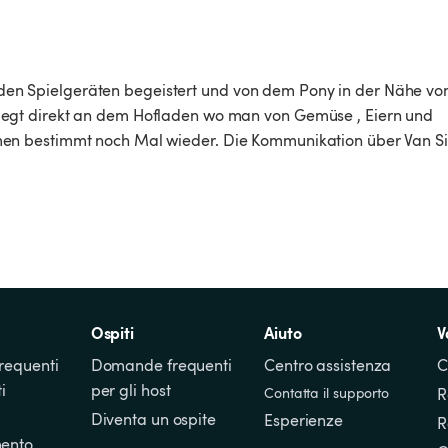
on den Spielgeräten begeistert und von dem Pony in der Nähe vo
angelegt direkt an dem Hofladen wo man von Gemüse , Eiern und 
n bestimmt noch Mal wieder. Die Kommunikation über Van Si
Ospiti
Aiuto
V
equenti 
Domande frequenti 
Centro assistenza
C
i
per gli host
Contatta il supporto
R
Diventa un ospite
Esperienze
R
ento