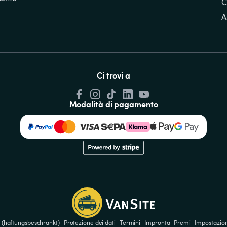
C
A
Ci trovi a
Modalità di pagamento
 (haftungsbeschränkt)
Protezione dei dati
Termini
Impronta
Premi
Impostazion