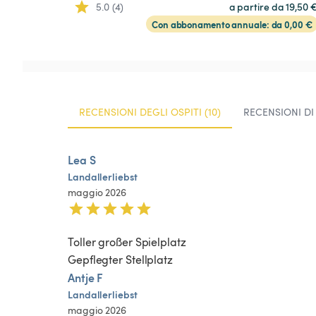
5.0 (4)
a partire da 19,50 
Con abbonamento annuale: da 0,00 €
RECENSIONI DEGLI OSPITI (10)
RECENSIONI DI
Lea S
Landallerliebst
maggio 2026
Toller großer Spielplatz

Gepflegter Stellplatz
Antje F
Landallerliebst
maggio 2026