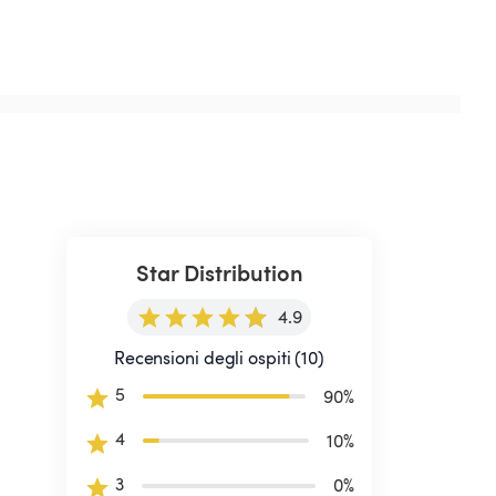
Star Distribution
4.9
Recensioni degli ospiti (10)
5
90
%
4
10
%
3
0
%