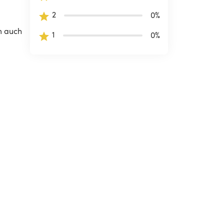
2
0
%
m auch 
1
0
%