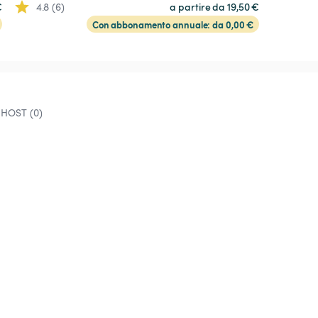
€
4.8 (6)
a partire da 19,50 €
Con abbonamento annuale: da 0,00 €
 HOST (0)