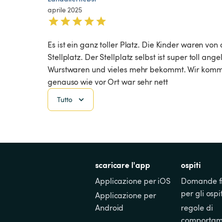
aprile 2025
Es ist ein ganz toller Platz. Die Kinder waren v
Stellplatz. Der Stellplatz selbst ist super toll 
Wurstwaren und vieles mehr bekommt. Wir komme
genauso wie vor Ort war sehr nett 
Tutto
scaricare l'app
ospiti
Applicazione per iOS
Domande fr
per gli ospit
Applicazione per 
Android
regole di 
comportam