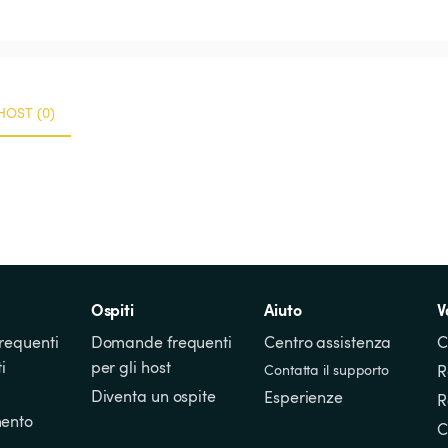
HOST (0)
Ospiti
Aiuto
V
equenti 
Domande frequenti 
Centro assistenza
C
i
per gli host
Contatta il supporto
R
Diventa un ospite
Esperienze
R
ento
C