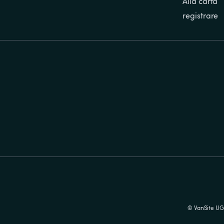
Alla carta
registrare
© VanSite UG