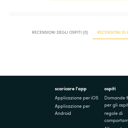
RECENSIONI DEGLI OSPITI (0)
RECENSIONI DI 
scaricare l'app
ospiti
Applicazione per iOS
Domande fr
per gli ospit
Applicazione per 
Android
regole di 
comportam