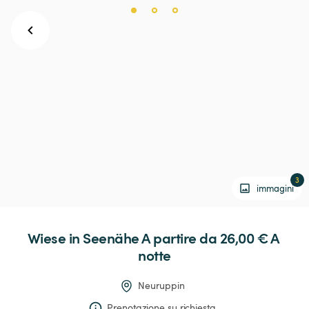
3
immagini
Wiese
in
Seenähe
 A partire da 26,00 € 
A 
notte
Neuruppin
Prenotazione su richiesta