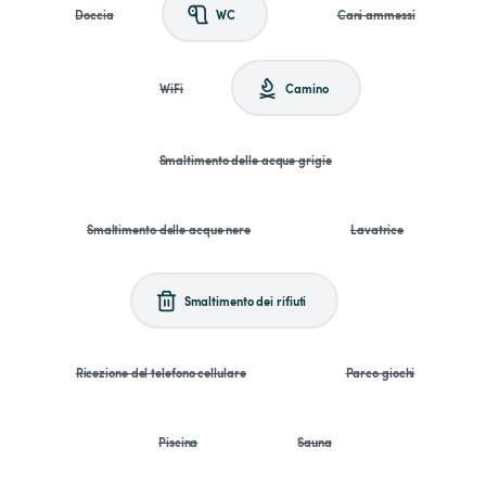
Doccia
WC
Cani ammessi
WiFi
Camino
Smaltimento delle acque grigie
Smaltimento delle acque nere
Lavatrice
Smaltimento dei rifiuti
Ricezione del telefono cellulare
Parco giochi
Piscina
Sauna