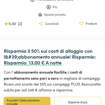
Più
Spazio privato
5.00
(
2
)
Condividi
Preferiti
Risparmia il 50% sui costi di alloggio con 
l&#39;abbonamento annuale! Risparmio: 
Risparmio
:
 13,00 € A notte
abbonamento annuale VanSite,
i costi di
Con l'
pernottamento sono pari a zero
in migliaia di campeggi.
Ricevi uno sconto del 50% sui campeggi PLUS. Assicuratilo
subito per soli 249 € all'anno e risparmia.
Acquista l'abbonamento 
Saperne di più
annuale