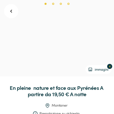
4
immagini
En
pleine
nature
et
face
aux
Pyrénées
 A 
partire da 19,50 € 
A notte
Montaner
Prenotazione su richiesta