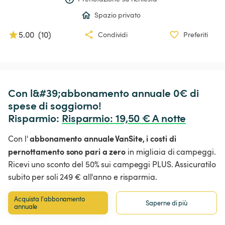
Spazio privato
5.00
(
10
)
Condividi
Preferiti
Con l&#39;abbonamento annuale 0€ di 
spese di soggiorno!

Risparmio: 
Risparmio
:
 19,50 € A notte
abbonamento annuale VanSite,
i costi di
Con l'
pernottamento sono pari a zero
in migliaia di campeggi.
Ricevi uno sconto del 50% sui campeggi PLUS. Assicuratilo
subito per soli 249 € all'anno e risparmia.
Acquista l'abbonamento 
Saperne di più
annuale