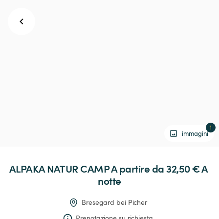
1
immagini
ALPAKA
NATUR
CAMP
 A partire da 32,50 € 
A 
notte
Bresegard bei Picher
Prenotazione su richiesta