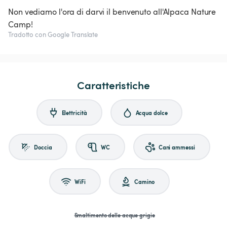
Non vediamo l'ora di darvi il benvenuto all'Alpaca Nature
Camp!
Tradotto con Google Translate
Caratteristiche
Elettricità
Acqua dolce
Doccia
WC
Cani ammessi
WiFi
Camino
Smaltimento delle acque grigie