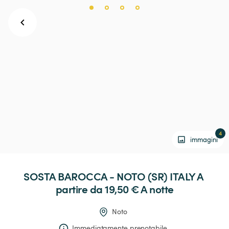
4
immagini
SOSTA
BAROCCA
-
NOTO
(SR)
ITALY
 A 
partire da 19,50 € 
A notte
Noto
Immediatamente prenotabile