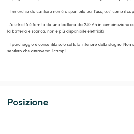
 Il rimorchio da cantiere non è disponibile per l'uso, così come il capanno degli attrezzi.

 L'elettricità è fornita da una batteria da 240 Ah in combinazione con due pannelli solari. Quando 
la batteria è scarica, non è più disponibile elettricità.

 Il parcheggio è consentito solo sul lato inferiore dello stagno. Non sul lato superiore, vicino al 
sentiero che attraversa i campi.

Posizione