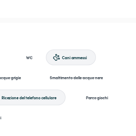
WC
Cani ammessi
acque grigie
Smaltimento delle acque nere
Ricezione del telefono cellulare
Parco giochi
i