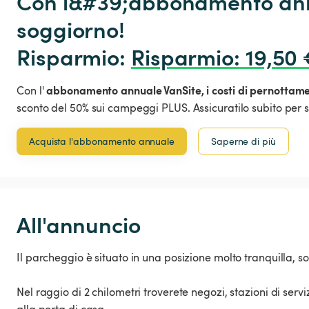
Con l&#39;abbonamento annu
soggiorno!

Risparmio: 
Risparmio
:
 19,50 
abbonamento annuale VanSite,
i costi di pernottam
Con l'
sconto del 50% sui campeggi PLUS. Assicuratilo subito per s
Acquista l'abbonamento annuale
Saperne di più
All'annuncio
Il parcheggio è situato in una posizione molto tranquilla, so
Nel raggio di 2 chilometri troverete negozi, stazioni di servi