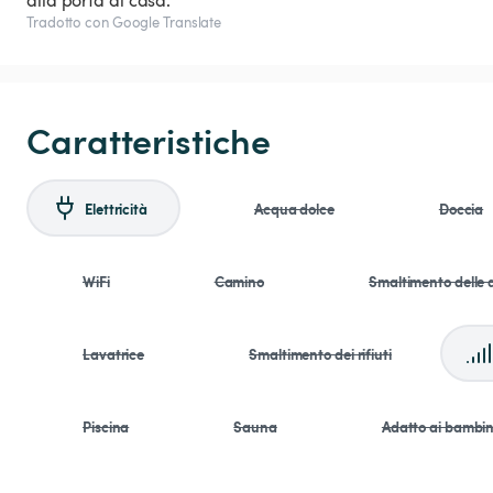
alla porta di casa.
Tradotto con Google Translate
Caratteristiche
Elettricità
Acqua dolce
Doccia
WiFi
Camino
Smaltimento delle 
Lavatrice
Smaltimento dei rifiuti
Piscina
Sauna
Adatto ai bambin