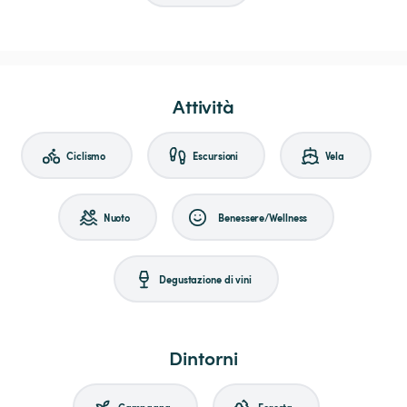
Attività
Ciclismo
Escursioni
Vela
Nuoto
Benessere/Wellness
Degustazione di vini
Dintorni
Campagna
Foresta