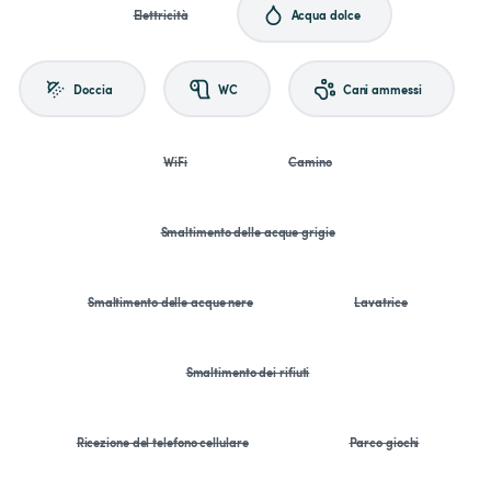
Elettricità
Acqua dolce
Doccia
WC
Cani ammessi
WiFi
Camino
Smaltimento delle acque grigie
Smaltimento delle acque nere
Lavatrice
Smaltimento dei rifiuti
Ricezione del telefono cellulare
Parco giochi