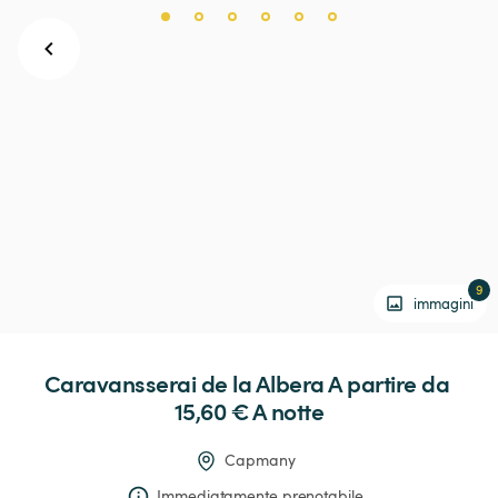
9
immagini
Caravansserai
de
la
Albera
 A partire da 
15,60 € 
A notte
Capmany
Immediatamente prenotabile