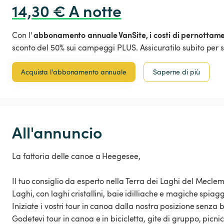
14,30 € A notte
abbonamento annuale VanSite,
i costi di pernottam
Con l'
sconto del 50% sui campeggi PLUS. Assicuratilo subito per s
Acquista l'abbonamento annuale
Saperne di più
All'annuncio
La fattoria delle canoe a Heegesee,
Il tuo consiglio da esperto nella Terra dei Laghi del Mecle
Laghi, con laghi cristallini, baie idilliache e magiche spia
Iniziate i vostri tour in canoa dalla nostra posizione senza
Godetevi tour in canoa e in bicicletta, gite di gruppo, picni