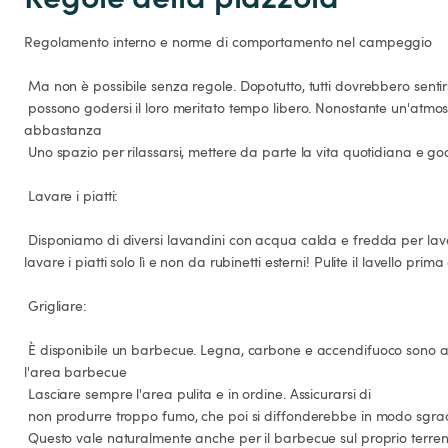
Regolamento interno e norme di comportamento nel campeggio

 Ma non è possibile senza regole. Dopotutto, tutti dovrebbero sentirsi a proprio agio in campeggio e

 possono godersi il loro meritato tempo libero. Nonostante un'atmosfera rispettosa, tutti conservano 
abbastanza

 Uno spazio per rilassarsi, mettere da parte la vita quotidiana e godersi la natura.

 Lavare i piatti:

 Disponiamo di diversi lavandini con acqua calda e fredda per lavare i piatti. Vi preghiamo di 
lavare i piatti solo lì e non da rubinetti esterni! Pulite il lavello prima d
 Grigliare:

 È disponibile un barbecue. Legna, carbone e accendifuoco sono a carico dell'utente. Se si utilizza 
l'area barbecue

 Lasciare sempre l'area pulita e in ordine. Assicurarsi di

 non produrre troppo fumo, che poi si diffonderebbe in modo sgradevole in tutto il campeggio.

 Questo vale naturalmente anche per il barbecue sul proprio terreno. I barbecue usa e getta non 