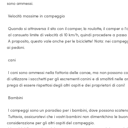
sono ammessi.

 Velocità massime in campeggio

 Quando si attraversa il sito con il camper, la roulotte, il camper o l'auto, si prega di tenere

 al consueto limite di velocità di 10 km/h, quindi procedere a passo d'uomo.

 A proposito, questo vale anche per le biciclette! Nota: nei campeggi la precedenza è sempre data 
ai pedoni.

 cani

 I cani sono ammessi nella fattoria delle canoe, ma non possono correre senza guinzaglio! Si prega 
di utilizzare i sacchetti per gli escrementi canini e di smaltirli nelle 
prega di essere rispettosi degli altri ospiti e dei proprietari di cani!

 Bambini

 I campeggi sono un paradiso per i bambini, dove possono scatenarsi liberamente e senza vincoli.

 Tuttavia, assicuratevi che i vostri bambini non dimentichino le buone maniere e mostrino 
considerazione per gli altri ospiti del campeggio.
