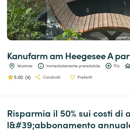
Kanufarm
am
Heegesee
 A par
Wustrow
Immediatamente prenotabile
Più
5.00
(
4
)
Condividi
Preferiti
Risparmia il 50% sui costi di 
l&#39;abbonamento annuale!