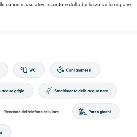
delle canoe e lasciatevi incantare dalla bellezza della regione
WC
Cani ammessi
e acque grigie
Smaltimento delle acque nere
Ricezione del telefono cellulare
Parco giochi
i