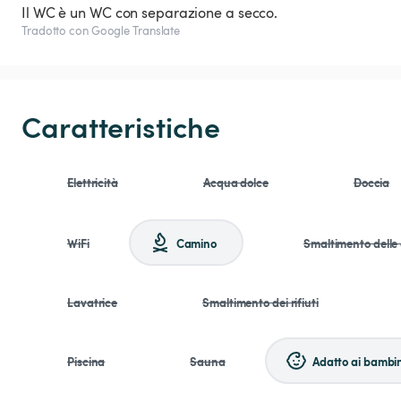
Il WC è un WC con separazione a secco.
Tradotto con Google Translate
Caratteristiche
Elettricità
Acqua dolce
Doccia
WiFi
Camino
Smaltimento delle
Lavatrice
Smaltimento dei rifiuti
Piscina
Sauna
Adatto ai bambin