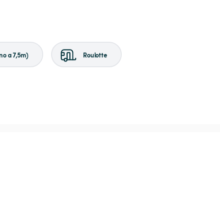
no a 7,5m)
Roulotte