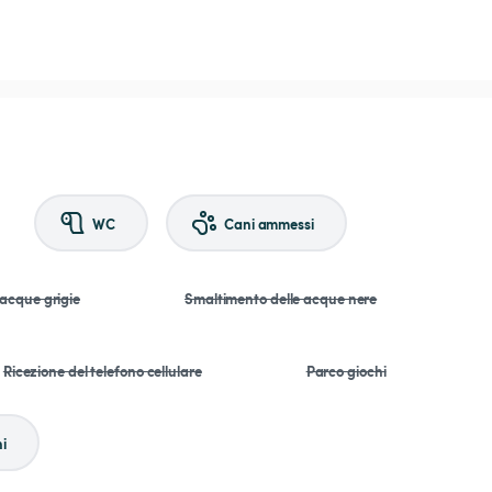
WC
Cani ammessi
 acque grigie
Smaltimento delle acque nere
Ricezione del telefono cellulare
Parco giochi
i