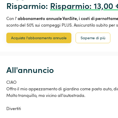
Risparmio: 
Risparmio
:
 13,00 
abbonamento annuale VanSite,
i costi di pernottam
Con l'
sconto del 50% sui campeggi PLUS. Assicuratilo subito per s
Acquista l'abbonamento annuale
Saperne di più
All'annuncio
CIAO
Offro il mio appezzamento di giardino come posto auto, di
Molto tranquillo, ma vicino all'autostrada.
Divertiti