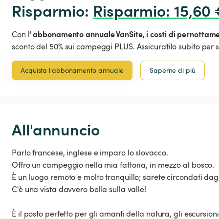
Risparmio: 
Risparmio
:
 15,60 
abbonamento annuale VanSite,
i costi di pernottam
Con l'
sconto del 50% sui campeggi PLUS. Assicuratilo subito per s
Acquista l'abbonamento annuale
Saperne di più
All'annuncio
Parlo francese, inglese e imparo lo slovacco.
Offro un campeggio nella mia fattoria, in mezzo al bosco.
È un luogo remoto e molto tranquillo; sarete circondati dagl
C'è una vista davvero bella sulla valle!
È il posto perfetto per gli amanti della natura, gli escursion