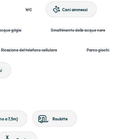
WC
Cani ammessi
acque grigie
Smaltimento delle acque nere
Ricezione del telefono cellulare
Parco giochi
i
no a 7,5m)
Roulotte