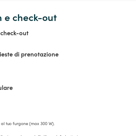
n e check-out
 check-out
hieste di prenotazione
ulare
n al tuo furgone (max 300 W).
