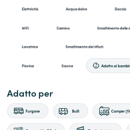
Elettricità
Acqua dolce
Doccia
WiFi
Camino
Smaltimento delle 
Lavatrice
Smaltimento dei rifiuti
Piscina
Sauna
Adatto ai bambin
Adatto per
Furgone
Bulli
Camper (fi