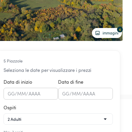
6
immagini
5 Piazzole
Seleziona le date per visualizzare i prezzi
Data di inizio
Data di fine
GG
/
MM
/
AAAA
GG
/
MM
/
AAAA
Ospiti