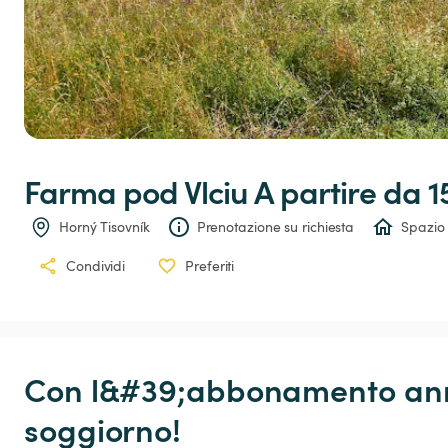
Farma
pod
Vlciu
 A partire da 1
Horný Tisovník
Prenotazione su richiesta
Spazio 
Condividi
Preferiti
Con l&#39;abbonamento annu
soggiorno!
