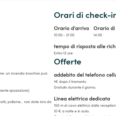
Orari di check-i
Orario d'arrivo
Orario di
10:00 - 21:00
14:00
tempo di risposta alle ric
Entro 12 ore
Offerte
ione: un incendio boschivo può 
addebito del telefono cell
1€ dopo il tramonto.

Gratuito durante il giorno.
niente spazzatura).

Linea elettrica dedicata
tti, pollame... non date loro da 
150 m di cavo elettrico dalla receptio
10 € a notte e in auto.
