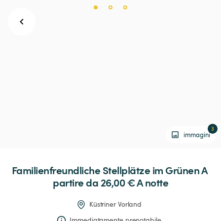
3
immagini
Familienfreundliche
Stellplätze
im
Grünen
 A 
partire da 26,00 € 
A notte
Küstriner Vorland
Immediatamente prenotabile