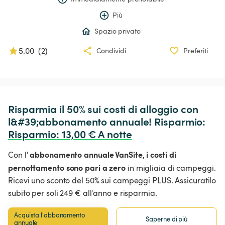
Più
Spazio privato
5.00
(
2
)
Condividi
Preferiti
Risparmia il 50% sui costi di alloggio con 
l&#39;abbonamento annuale! Risparmio: 
Risparmio
:
 13,00 € A notte
abbonamento annuale VanSite,
i costi di
Con l'
pernottamento sono pari a zero
in migliaia di campeggi.
Ricevi uno sconto del 50% sui campeggi PLUS. Assicuratilo
subito per soli 249 € all'anno e risparmia.
Acquista l'abbonamento 
Saperne di più
annuale