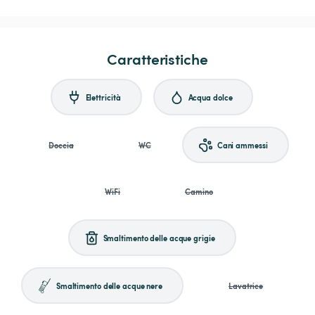
Caratteristiche
Elettricità
Acqua dolce
Doccia
WC
Cani ammessi
WiFi
Camino
Smaltimento delle acque grigie
Smaltimento delle acque nere
Lavatrice