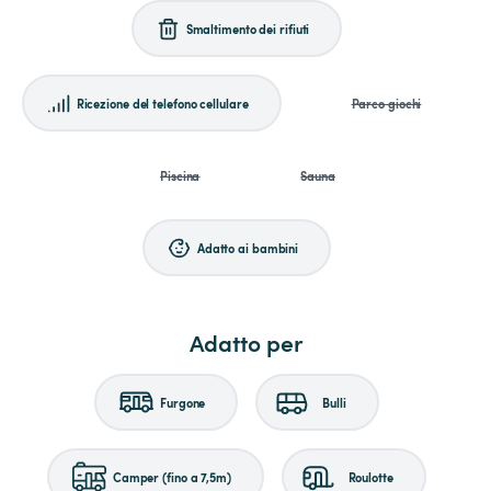
Smaltimento dei rifiuti
Ricezione del telefono cellulare
Parco giochi
Piscina
Sauna
Adatto ai bambini
Adatto per
Furgone
Bulli
Camper (fino a 7,5m)
Roulotte