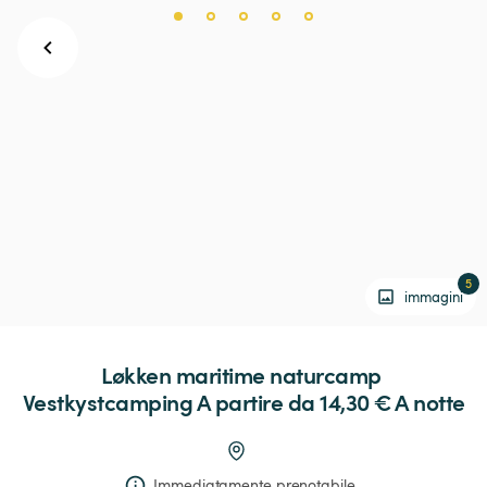
5
immagini
Løkken
maritime
naturcamp
Vestkystcamping
 A partire da 14,30 € 
A notte
Immediatamente prenotabile