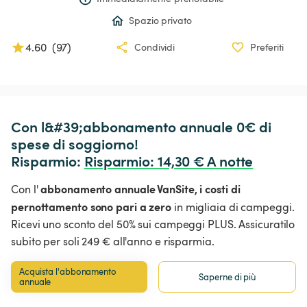
Spazio privato
4.60
(
97
)
Condividi
Preferiti
Con l&#39;abbonamento annuale 0€ di 
spese di soggiorno!

Risparmio: 
Risparmio
:
 14,30 € A notte
abbonamento annuale VanSite,
i costi di
Con l'
pernottamento sono pari a zero
in migliaia di campeggi.
Ricevi uno sconto del 50% sui campeggi PLUS. Assicuratilo
subito per soli 249 € all'anno e risparmia.
Acquista l'abbonamento 
Saperne di più
annuale