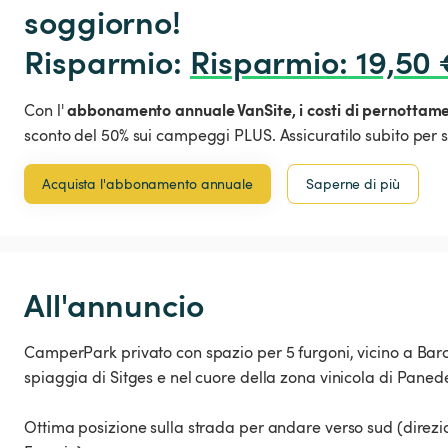
soggiorno!

Risparmio: 
Risparmio
:
 19,50 
abbonamento annuale VanSite,
i costi di pernottam
Con l'
sconto del 50% sui campeggi PLUS. Assicuratilo subito per s
Acquista l'abbonamento annuale
Saperne di più
All'annuncio
CamperPark privato con spazio per 5 furgoni, vicino a Bar
spiaggia di Sitges e nel cuore della zona vinicola di Paned
Ottima posizione sulla strada per andare verso sud (direz