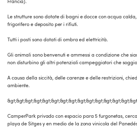
Francia).
Le strutture sono dotate di bagni e docce con acqua calda
frigorifero e deposito per i rifiuti.
Tutti i posti sono dotati di ombra ed elettricità.
Gli animali sono benvenuti e ammessi a condizione che siano
non disturbino gli altri potenziali campeggiatori che soggi
A causa della siccità, delle carenze e delle restrizioni, chi
ambiente.
&gt;&gt;&gt;&gt;&gt;&gt;&gt;&gt;&gt;&gt;&gt;&gt;&gt;&gt;&gt
CamperPark privado con espacio para 5 furgonetas, cerca
playa de Sitges y en medio de la zona vinicola del Panedés