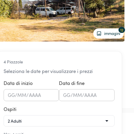
12
immagini
4 Piazzole
Seleziona le date per visualizzare i prezzi
Data di inizio
Data di fine
GG
/
MM
/
AAAA
GG
/
MM
/
AAAA
Ospiti