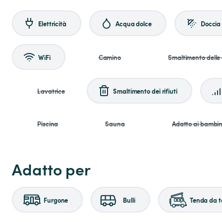
Elettricità
Acqua dolce
Doccia
WiFi
Camino
Smaltimento delle
Lavatrice
Smaltimento dei rifiuti
Piscina
Sauna
Adatto ai bambin
Adatto per
Furgone
Bulli
Tenda da t