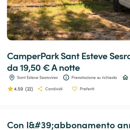
CamperPark
Sant
Esteve
Sesro
da 19,50 € 
A notte
Sant Esteve Sesrovires
Prenotazione su richiesta
4.59
(
22
)
Condividi
Preferiti
Con l&#39;abbonamento annu