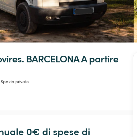
vires.
BARCELONA
 A partire 
Spazio privato
ale 0€ di spese di 