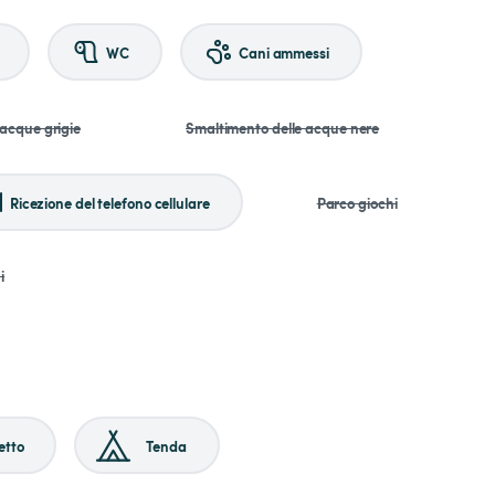
WC
Cani ammessi
 acque grigie
Smaltimento delle acque nere
Ricezione del telefono cellulare
Parco giochi
i
etto
Tenda