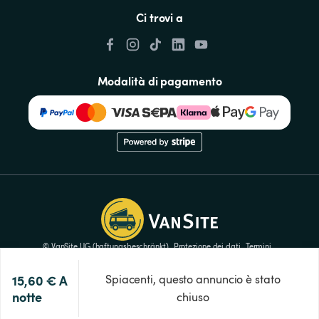
Ci trovi a
Modalità di pagamento
© VanSite UG (haftungsbeschränkt)
Protezione dei dati
Termini
Impronta
Premi
Impostazioni dei cookie
15,60 €
A 
Spiacenti, questo annuncio è stato
notte
chiuso