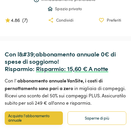
Spazio privato
4.86
(
7
)
Condividi
Preferiti
Con l&#39;abbonamento annuale 0€ di 
spese di soggiorno!

Risparmio: 
Risparmio
:
 15,60 € A notte
abbonamento annuale VanSite,
i costi di
Con l'
pernottamento sono pari a zero
in migliaia di campeggi.
Ricevi uno sconto del 50% sui campeggi PLUS. Assicuratilo
subito per soli 249 € all'anno e risparmia.
Acquista l'abbonamento 
Saperne di più
annuale