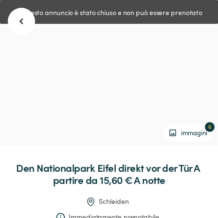
Questo annuncio è stato chiuso e non può essere prenotato
6
immagini
Den
Nationalpark
Eifel
direkt
vor
der
Tür
 A 
partire da 15,60 € 
A notte
Schleiden
Immediatamente prenotabile