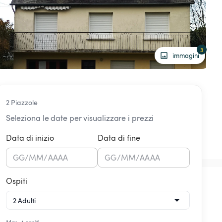
3
immagini
2 Piazzole
Seleziona le date per visualizzare i prezzi
Data di inizio
Data di fine
GG
/
MM
/
AAAA
GG
/
MM
/
AAAA
Ospiti