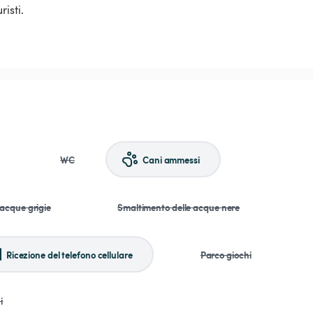
isti.
WC
Cani ammessi
 acque grigie
Smaltimento delle acque nere
Ricezione del telefono cellulare
Parco giochi
i