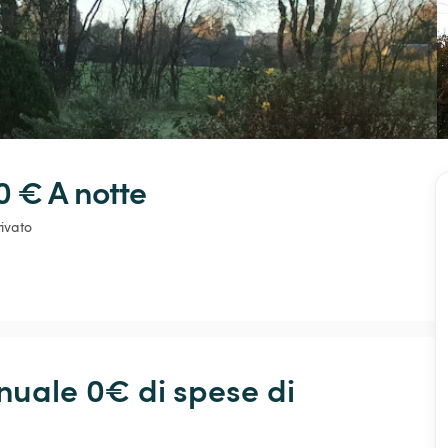
0 € 
A notte
ivato
ale 0€ di spese di 