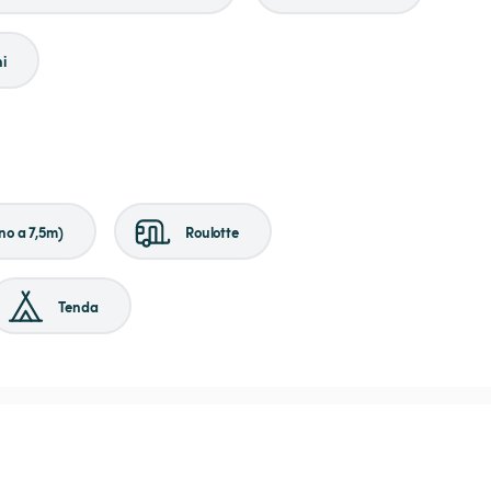
i
no a 7,5m)
Roulotte
Tenda