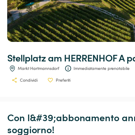
Stellplatz
am
HERRENHOF
 A p
Markt Hartmannsdorf
Immediatamente prenotabile
Condividi
Preferiti
Con l&#39;abbonamento annu
soggiorno!
