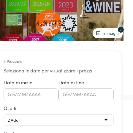
7
immagini
3 Piazzole
Seleziona le date per visualizzare i prezzi
Data di inizio
Data di fine
GG
/
MM
/
AAAA
GG
/
MM
/
AAAA
Ospiti