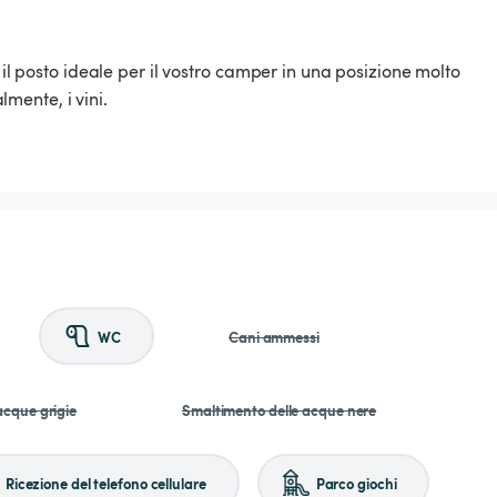
 il posto ideale per il vostro camper in una posizione molto
lmente, i vini.
WC
Cani ammessi
acque grigie
Smaltimento delle acque nere
Ricezione del telefono cellulare
Parco giochi