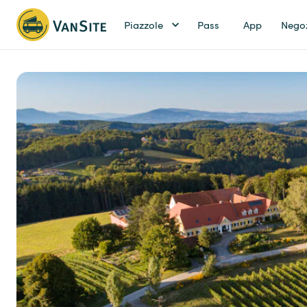
Piazzole
Pass
App
Nego