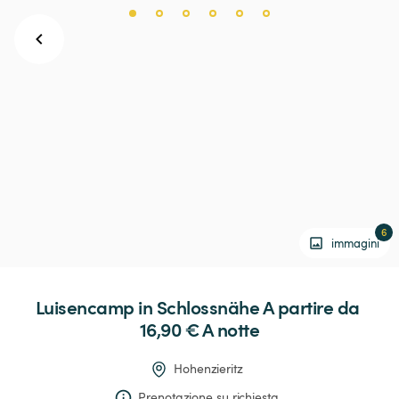
6
immagini
Luisencamp
in
Schlossnähe
 A partire da 
16,90 € 
A notte
Hohenzieritz
Prenotazione su richiesta