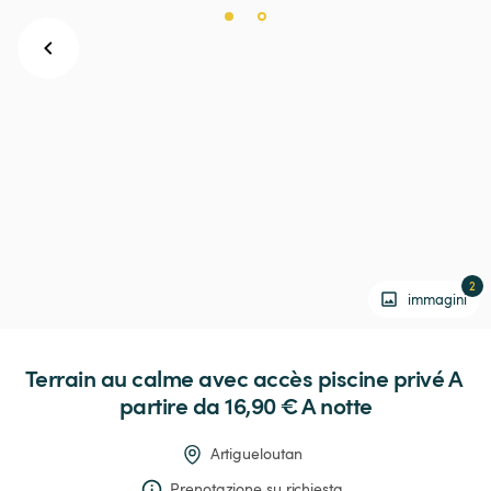
2
immagini
Terrain
au
calme
avec
accès
piscine
privé
 A 
partire da 16,90 € 
A notte
Artigueloutan
Prenotazione su richiesta