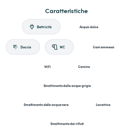
Caratteristiche
Elettricità
Acqua dolce
Doccia
WC
Cani ammessi
WiFi
Camino
Smaltimento delle acque grigie
Smaltimento delle acque nere
Lavatrice
Smaltimento dei rifiuti