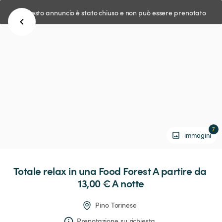
Questo annuncio è stato chiuso e non può essere prenotato
7
immagini
Totale
relax
in
una
Food
Forest
 A partire da 
13,00 € 
A notte
Pino Torinese
Prenotazione su richiesta