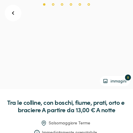
8
immagini
Tra
le
colline,
con
boschi,
fiume,
prati,
orto
e
braciere
 A partire da 13,00 € 
A notte
Salsomaggiore Terme
Immediatamente prenotabile