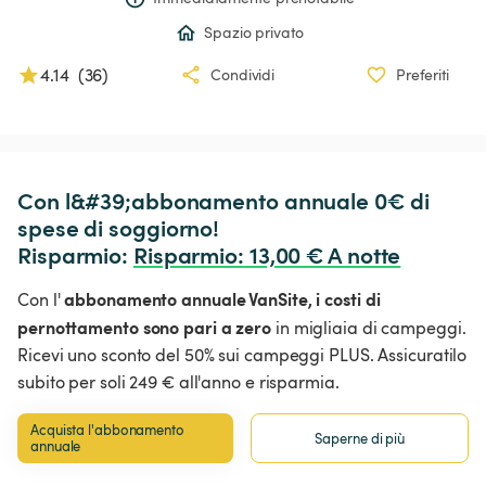
Spazio privato
4.14
(
36
)
Condividi
Preferiti
Con l&#39;abbonamento annuale 0€ di 
spese di soggiorno!

Risparmio: 
Risparmio
:
 13,00 € A notte
abbonamento annuale VanSite,
i costi di
Con l'
pernottamento sono pari a zero
in migliaia di campeggi.
Ricevi uno sconto del 50% sui campeggi PLUS. Assicuratilo
subito per soli 249 € all'anno e risparmia.
Acquista l'abbonamento 
Saperne di più
annuale