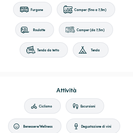
Furgone
Camper (fino a 7,5m)
Roulotte
Camper (da 7,5m)
Tenda da tetto
Tenda
Attività
Ciclismo
Escursioni
Benessere/Wellness
Degustazione di vini