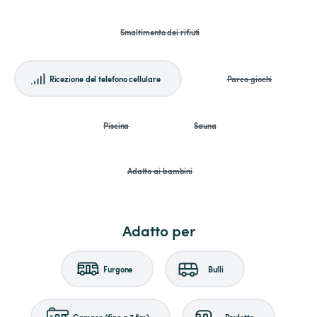
Smaltimento dei rifiuti
Ricezione del telefono cellulare
Parco giochi
Piscina
Sauna
Adatto ai bambini
Adatto per
Furgone
Bulli
Camper (fino a 7,5m)
Roulotte