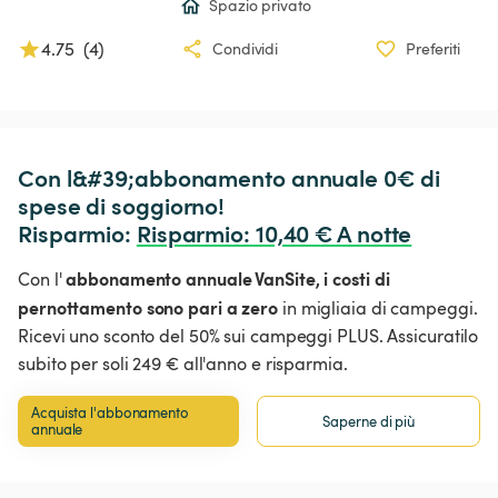
Spazio privato
4.75
(
4
)
Condividi
Preferiti
Con l&#39;abbonamento annuale 0€ di 
spese di soggiorno!

Risparmio: 
Risparmio
:
 10,40 € A notte
abbonamento annuale VanSite,
i costi di
Con l'
pernottamento sono pari a zero
in migliaia di campeggi.
Ricevi uno sconto del 50% sui campeggi PLUS. Assicuratilo
subito per soli 249 € all'anno e risparmia.
Acquista l'abbonamento 
Saperne di più
annuale