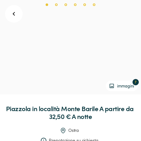
7
immagini
Piazzola
in
località
Monte
Barile
 A partire da 
32,50 € 
A notte
Ostra
Prenotazione su richiesta