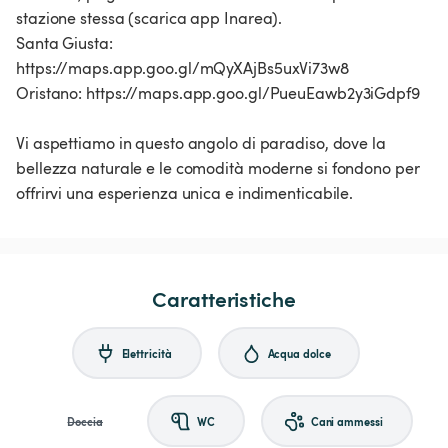
stazione stessa (scarica app Inarea).
Santa Giusta:
https://maps.app.goo.gl/mQyXAjBs5uxVi73w8
Oristano: https://maps.app.goo.gl/PueuEawb2y3iGdpf9
Vi aspettiamo in questo angolo di paradiso, dove la
bellezza naturale e le comodità moderne si fondono per
offrirvi una esperienza unica e indimenticabile.
Caratteristiche
Elettricità
Acqua dolce
Doccia
WC
Cani ammessi