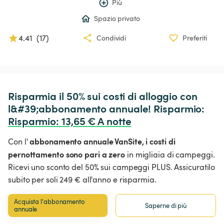
Più
Spazio privato
4.41
(
17
)
Condividi
Preferiti
Risparmia il 50% sui costi di alloggio con 
l&#39;abbonamento annuale! Risparmio: 
Risparmio
:
 13,65 € A notte
abbonamento annuale VanSite,
i costi di
Con l'
pernottamento sono pari a zero
in migliaia di campeggi.
Ricevi uno sconto del 50% sui campeggi PLUS. Assicuratilo
subito per soli 249 € all'anno e risparmia.
Acquista l'abbonamento 
Saperne di più
annuale