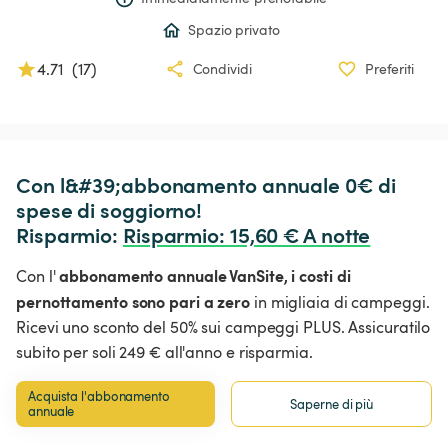
Spazio privato
4.71
(
17
)
Condividi
Preferiti
Con l&#39;abbonamento annuale 0€ di 
spese di soggiorno!

Risparmio: 
Risparmio
:
 15,60 € A notte
abbonamento annuale VanSite,
i costi di
Con l'
pernottamento sono pari a zero
in migliaia di campeggi.
Ricevi uno sconto del 50% sui campeggi PLUS. Assicuratilo
subito per soli 249 € all'anno e risparmia.
Acquista l'abbonamento 
Saperne di più
annuale