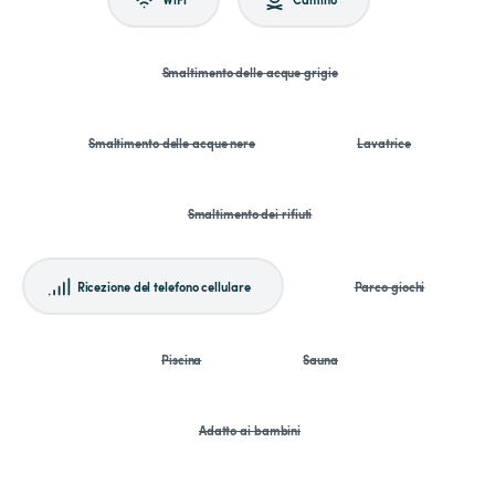
Smaltimento delle acque grigie
Smaltimento delle acque nere
Lavatrice
Smaltimento dei rifiuti
Ricezione del telefono cellulare
Parco giochi
Piscina
Sauna
Adatto ai bambini