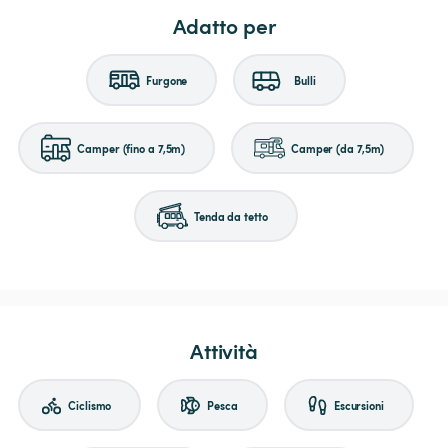
Adatto per
Furgone
Bulli
Camper (fino a 7,5m)
Camper (da 7,5m)
Tenda da tetto
Attività
Ciclismo
Pesca
Escursioni