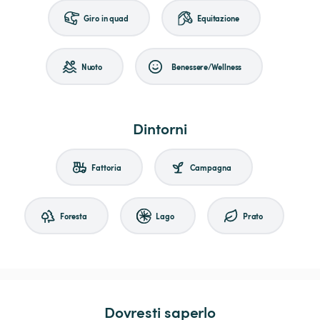
Giro in quad
Equitazione
Nuoto
Benessere/Wellness
Dintorni
Fattoria
Campagna
Foresta
Lago
Prato
Dovresti saperlo