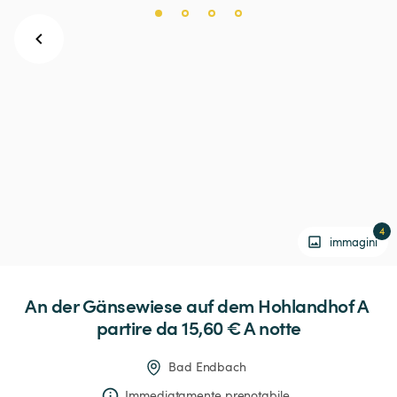
4
immagini
An
der
Gänsewiese
auf
dem
Hohlandhof
 A 
partire da 15,60 € 
A notte
Bad Endbach
Immediatamente prenotabile