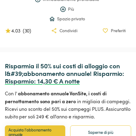
Più
Spazio privato
4.03
(
30
)
Condividi
Preferiti
Risparmia il 50% sui costi di alloggio con 
l&#39;abbonamento annuale! Risparmio: 
Risparmio
:
 14,30 € A notte
abbonamento annuale VanSite,
i costi di
Con l'
pernottamento sono pari a zero
in migliaia di campeggi.
Ricevi uno sconto del 50% sui campeggi PLUS. Assicuratilo
subito per soli 249 € all'anno e risparmia.
Acquista l'abbonamento 
Saperne di più
annuale