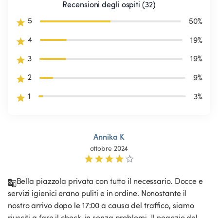
Recensioni degli ospiti (32)
5
50
%
4
19
%
3
19
%
2
9
%
1
3
%
Annika K
ottobre 2024
Bella piazzola privata con tutto il necessario. Docce e 
servizi igienici erano puliti e in ordine. Nonostante il 
nostro arrivo dopo le 17:00 a causa del traffico, siamo 
riusciti a fare il check-in senza problemi. Il negozio del 