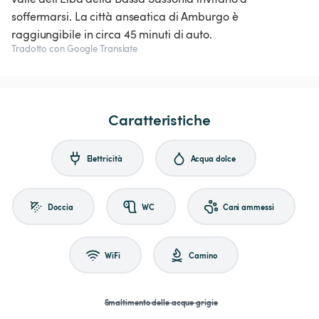
soffermarsi. La città anseatica di Amburgo è
raggiungibile in circa 45 minuti di auto.
Tradotto con Google Translate
Caratteristiche
Elettricità
Acqua dolce
Doccia
WC
Cani ammessi
WiFi
Camino
Smaltimento delle acque grigie