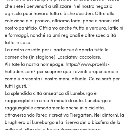
che siete i benvenuti a utilizzare. Nel nostro negozio
agricolo puoi trovare tutto ciò che desideri. Oltre alla
colazione e al pranzo, offriamo torte, pane e panini del
nostro panificio. Offriamo anche frutta e verdura, latticini
e formaggi, nonché salumi regionali e altre specialità
fatte in casa.
La nostra casetta per il barbecue è aperta tutte le
domeniche (in stagione). Lasciatevi coccolare.
Visitate la nostra homepage: https://www.proehls-
hofladen.com/ per scoprire quali eventi proponiamo e
come si presenta il nostro menù attuale. Ce ne sarà per
tutti i gusti.
La splendida città anseatica di Luneburgo è
raggiungibile in circa 5 minuti di auto. Luneburgo è
raggiungibile comodamente anche in bicicletta,
attraversando l'area ricreativa Tiergarten. Nei dintorni, la
brughiera di Luneburgo e la riserva della biosfera della
valle dell'Elba della Bassa Sassonia invitano a