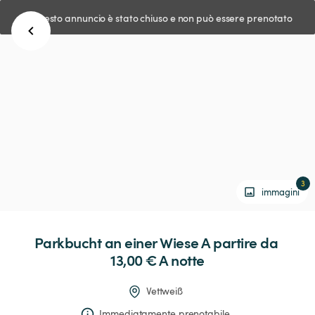
Questo annuncio è stato chiuso e non può essere prenotato
3
immagini
Parkbucht
an
einer
Wiese
 A partire da 
13,00 € 
A notte
Vettweiß
Immediatamente prenotabile