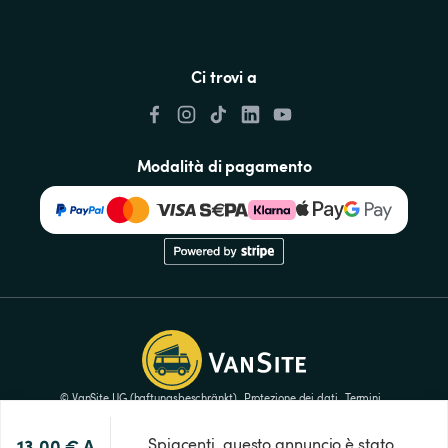
Ci trovi a
Modalità di pagamento
© VanSite UG (haftungsbeschränkt)
Protezione dei dati
Termini
Impronta
Premi
Impostazioni dei cookie
13,00 €
A 
Spiacenti, questo annuncio è stato