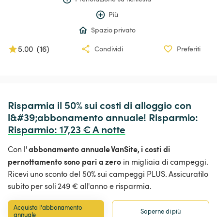
Più
Spazio privato
5.00
(
16
)
Condividi
Preferiti
Risparmia il 50% sui costi di alloggio con 
l&#39;abbonamento annuale! Risparmio: 
Risparmio
:
 17,23 € A notte
abbonamento annuale VanSite,
i costi di
Con l'
pernottamento sono pari a zero
in migliaia di campeggi.
Ricevi uno sconto del 50% sui campeggi PLUS. Assicuratilo
subito per soli 249 € all'anno e risparmia.
Acquista l'abbonamento 
Saperne di più
annuale