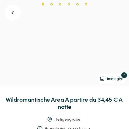
7
immagini
Wildromantische
Area
 A partire da 34,45 € 
A 
notte
Heiligengrabe
Prenotazione su richiesta