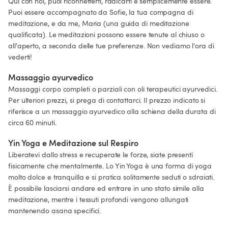
Qui con noi, puoi riconnetterti, radicarti e semplicemente essere. 
Puoi essere accompagnato da Sofie, la tua compagna di 
meditazione, e da me, Maria (una guida di meditazione 
qualificata). Le meditazioni possono essere tenute al chiuso o 
all'aperto, a seconda delle tue preferenze. Non vediamo l'ora di 
vederti!
Massaggio ayurvedico
Massaggi corpo completi o parziali con oli terapeutici ayurvedici. 
Per ulteriori prezzi, si prega di contattarci. Il prezzo indicato si 
riferisce a un massaggio ayurvedico alla schiena della durata di 
circa 60 minuti.
Yin Yoga e Meditazione sul Respiro
Liberatevi dallo stress e recuperate le forze, siate presenti 
fisicamente che mentalmente. Lo Yin Yoga è una forma di yoga 
molto dolce e tranquilla e si pratica solitamente seduti o sdraiati. 
È possibile lasciarsi andare ed entrare in uno stato simile alla 
meditazione, mentre i tessuti profondi vengono allungati 
mantenendo asana specifici.