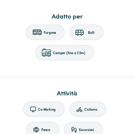
Adatto per
Furgone
Bulli
Camper (fino a 7,5m)
Attività
Co-Working
Ciclismo
Pesca
Escursioni