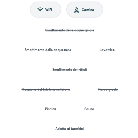
WiFi
Camino
Smaltimento delle acque grigie
Smaltimento delle acque nere
Lavatrice
Smaltimento dei rifiuti
Ricezione del telefono cellulare
Parco giochi
Piscina
Sauna
Adatto ai bambini