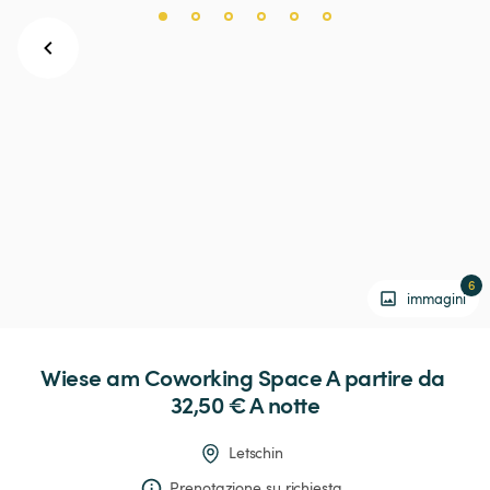
6
immagini
Wiese
am
Coworking
Space
 A partire da 
32,50 € 
A notte
Letschin
Prenotazione su richiesta