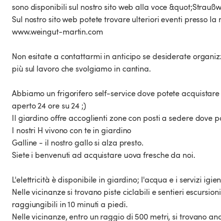
sono disponibili sul nostro sito web alla voce &quot;Straußw
Sul nostro sito web potete trovare ulteriori eventi presso la
www.weingut-martin.com
Non esitate a contattarmi in anticipo se desiderate organiz
più sul lavoro che svolgiamo in cantina.
Abbiamo un frigorifero self-service dove potete acquistare l
aperto 24 ore su 24 ;)
Il giardino offre accoglienti zone con posti a sedere dove pot
I nostri H vivono con te in giardino
Galline - il nostro gallo si alza presto.
Siete i benvenuti ad acquistare uova fresche da noi.
L'elettricità è disponibile in giardino; l'acqua e i servizi igien
Nelle vicinanze si trovano piste ciclabili e sentieri escursio
raggiungibili in 10 minuti a piedi.
Nelle vicinanze, entro un raggio di 500 metri, si trovano an