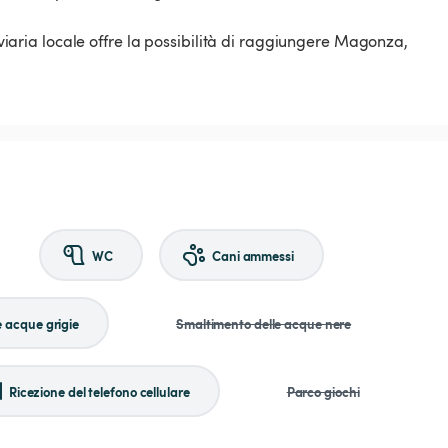
roviaria locale offre la possibilità di raggiungere Magonza,
WC
Cani ammessi
e acque grigie
Smaltimento delle acque nere
Ricezione del telefono cellulare
Parco giochi