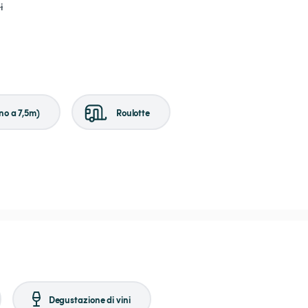
i
no a 7,5m)
Roulotte
Degustazione di vini