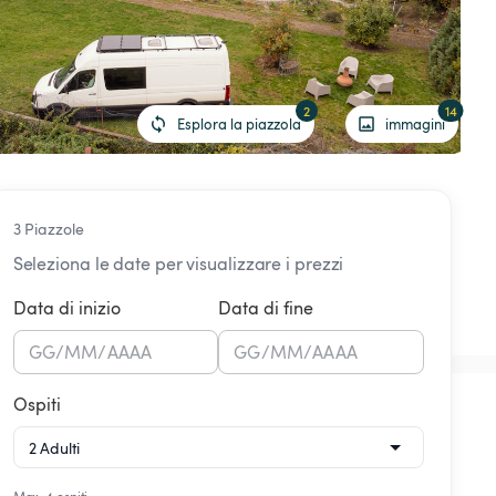
2
14
Esplora la piazzola
immagini
3 Piazzole
Seleziona le date per visualizzare i prezzi
Data di inizio
Data di fine
GG
/
MM
/
AAAA
GG
/
MM
/
AAAA
Ospiti