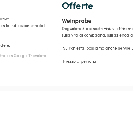
Offerte
rivo.

Weinprobe
Degustate 5 dei nostri vini; vi offrirem
sulla vita di campagna, sull'azienda di 
edere. 
 Su richiesta, possiamo anche servire Spunelkäse o un piatto Munkel.

tto con Google Translate
 Prezzo a persona