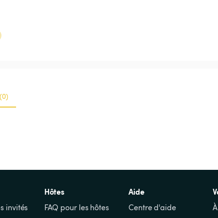
(0)
Hôtes
Aide
V
s invités
FAQ pour les hôtes
Centre d'aide
À