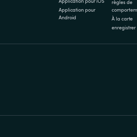
Application pour iOS
règles de 
Application pour 
comportem
Android
À la carte
enregistrer