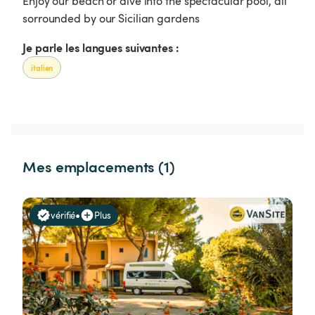
Enjoy our beach or dive into the spectacular pool, all
sorrounded by our Sicilian gardens
Je parle les langues suivantes :
italien
Mes emplacements (1)
•
vérifié
Plus